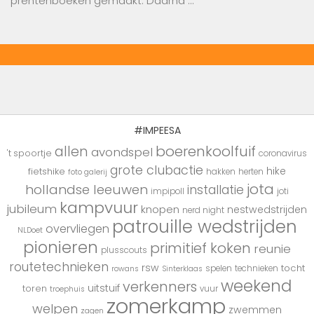
prentenboeken gemaakt. Daarna …
#IMPEESA
boerenkoolfuif
allen
avondspel
't spoortje
coronavirus
grote clubactie
hike
fietshike
hakken
herten
foto galerij
jota
hollandse leeuwen
installatie
impipoll
joti
kampvuur
jubileum
knopen
nestwedstrijden
nerd night
patrouille wedstrijden
overvliegen
NLDoet
pionieren
primitief koken
reunie
plusscouts
routetechnieken
rsw
tocht
spelen
technieken
rowans
Sinterklaas
weekend
verkenners
uitstuif
toren
vuur
troephuis
zomerkamp
welpen
zwemmen
zagen