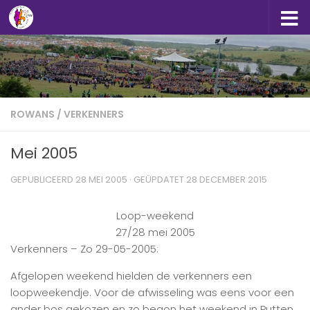
Doorgaan naar inhoud
ROWANS
/
VERKENNERS
Mei 2005
GEPUBLICEERD
28 MEI 2005
· GEÜPDATET
28 DECEMBER 2015
Loop-weekend
27/28 mei 2005
Verkenners – Zo 29-05-2005:
Afgelopen weekend hielden de verkenners een
loopweekendje. Voor de afwisseling was eens voor een
ander bos gekozen en zo begon het weekend in Putten.