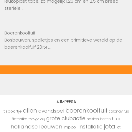
leukoplast tape, zo mogelijk 1,25 cm en 2,5 cm breed
steriele …
Boerenkoolfuif
Bosbouwen, spelletjes en een primitieve wereld op de
‪boerenkoolfuif 2015‬! …
#IMPEESA
boerenkoolfuif
allen
avondspel
't spoortje
coronavirus
grote clubactie
hike
fietshike
hakken
herten
foto galerij
jota
hollandse leeuwen
installatie
impipoll
joti