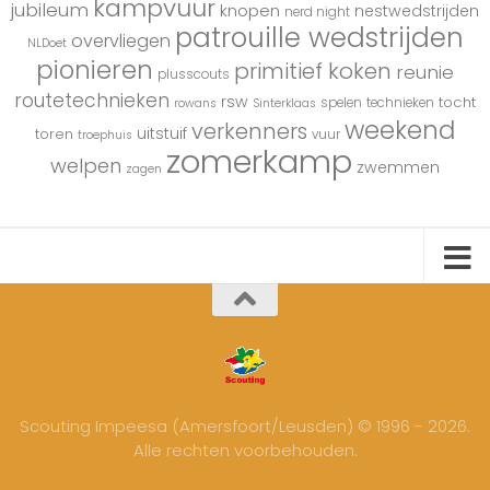
kampvuur
jubileum
knopen
nestwedstrijden
nerd night
patrouille wedstrijden
overvliegen
NLDoet
pionieren
primitief koken
reunie
plusscouts
routetechnieken
rsw
tocht
spelen
technieken
rowans
Sinterklaas
weekend
verkenners
uitstuif
toren
vuur
troephuis
zomerkamp
welpen
zwemmen
zagen
Scouting Impeesa (Amersfoort/Leusden) © 1996 - 2026.
Alle rechten voorbehouden.