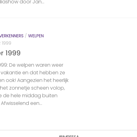
iashow door Jan...
VERKENNERS
/
WELPEN
 1999
r 1999
1999: De welpen waren weer
 vakantie en dat hebben ze
n ook! Aangezien het heerlijk
het zonnetje scheen volop,
 de hele middag buiten
Afwisselend een...
#IMPEESA