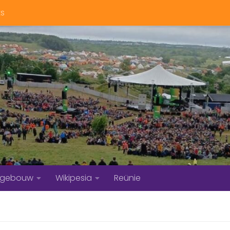
ts
bgebouw
Wikipesia
Reünie