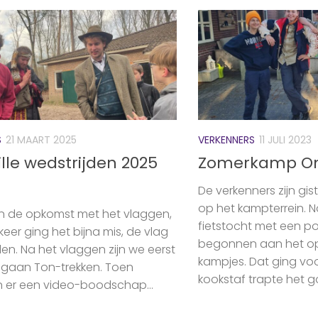
S
21 MAART 2025
VERKENNERS
11 JULI 2023
lle wedstrijden 2025
Zomerkamp 
De verkenners zijn g
op het kampterrein. 
n de opkomst met het vlaggen,
fietstocht met een pon
eer ging het bijna mis, de vlag
begonnen aan het o
llen. Na het vlaggen zijn we eerst
kampjes. Dat ging vo
 gaan Ton-trekken. Toen
kookstaf trapte het g
 er een video-boodschap...