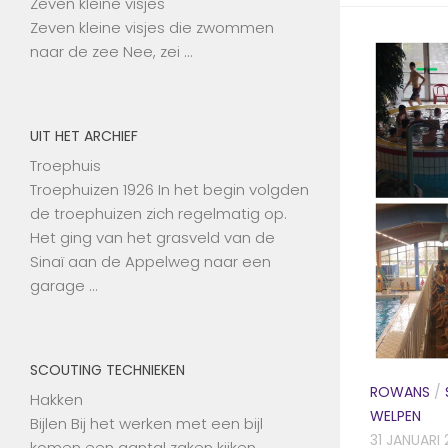
Zeven kleine visjes
Zeven kleine visjes die zwommen
naar de zee Nee, zei …
UIT HET ARCHIEF
Troephuis
Troephuizen 1926 In het begin volgden
de troephuizen zich regelmatig op.
Het ging van het grasveld van de
Sinaï aan de Appelweg naar een
garage …
SCOUTING TECHNIEKEN
ROWANS
/
Hakken
WELPEN
Bijlen Bij het werken met een bijl
31 JANUARI 
komen een aantal zaken kijken,