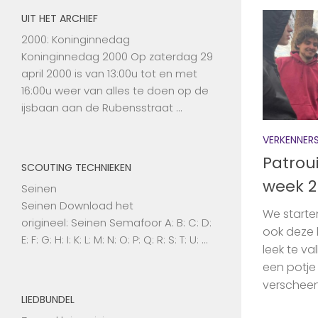
UIT HET ARCHIEF
2000: Koninginnedag
Koninginnedag 2000 Op zaterdag 29
april 2000 is van 13:00u tot en met
16:00u weer van alles te doen op de
ijsbaan aan de Rubensstraat …
VERKENNER
Patroui
SCOUTING TECHNIEKEN
week 2
Seinen
Seinen Download het
We starte
origineel: Seinen Semafoor A: B: C: D:
ook deze k
E: F: G: H: I: K: L: M: N: O: P: Q: R: S: T: U: …
leek te va
een potje
verscheen
LIEDBUNDEL