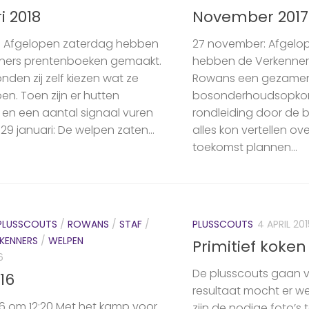
i 2018
November 2017
i: Afgelopen zaterdag hebben
27 november: Afgelo
ners prentenboeken gemaakt.
hebben de Verkenner
den zij zelf kiezen wat ze
Rowans een gezamenl
en. Toen zijn er hutten
bosonderhoudsopkom
n een aantal signaal vuren
rondleiding door de 
9 januari: De welpen zaten...
alles kon vertellen ov
toekomst plannen...
PLUSSCOUTS
/
ROWANS
/
STAF
/
PLUSSCOUTS
4 APRIL 201
KENNERS
/
WELPEN
Primitief koken
6
De ‪plusscouts‬ gaan
16
resultaat mocht er 
016 om 12:20 Met het kamp voor
zijn de nodige foto’