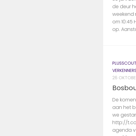
de deur h
weekend n
om 10:45 H
op. Aanst
PLUSSCOU
VERKENNER
26 OKTOBE
Bosbo
De komend
aan het b
we gestar
http://t.
agenda va