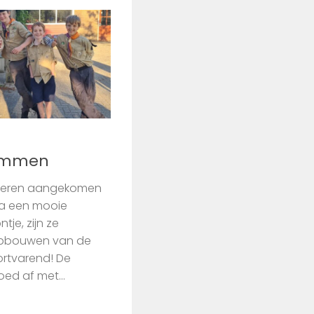
Ommen
isteren aangekomen
Na een mooie
tje, zijn ze
pbouwen van de
ortvarend! De
oed af met...