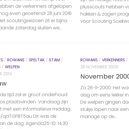
ebben de ‪verkenners‬ afgelopen
‪‎plusscouts‬ hebben
og even geoefend! 28 juni 2016
‪hakken‬ & ‪zagen‬ p
et scoutingseizoen zit er bijna
voor Scouting Soekw
aande zaterdag sluiten we...
TS
/
ROWANS
/
SPELTAK
/
STAM
/
ROWANS
/
VERKENNERS
S
/
WELPEN
26 NOVEMBER 2000
R 2014
November 200
uw
Zo 26-11-2000: Het w
e tijd zal er groot onderhoud
dag om eens lekker in 
os plaatsvinden. Vandaag zijn
De welpen gingen d
t met een informatieve middag.
stukje lopen naar een
co/qaTGPBT5au Dit was de
manage op de...
n de dag: Agenda25-10: 14.30