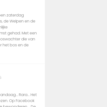
pen zaterdag
s, de Welpen en de
ijke
st gehad. Met een
boswachter die van
er het bos en de
5
 vandaag… Rara… Het
wezen. Op Facebook
s te bewonderen. De