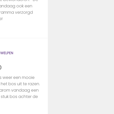
 vandaag ook een
rogramma verzorgd
a!
/
WELPEN
0
as weer een mooie
het bos uit te razen.
aarom vandaag een
 stuk bos achter de