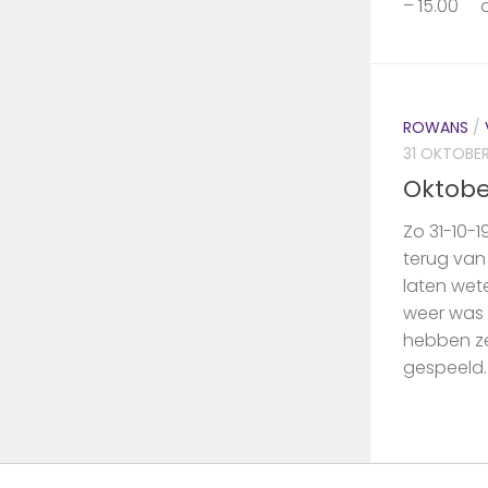
– 15.00 d
ROWANS
/
31 OKTOBER
Oktobe
Zo 31-10-
terug van
laten wete
weer was 
hebben ze
gespeeld. 