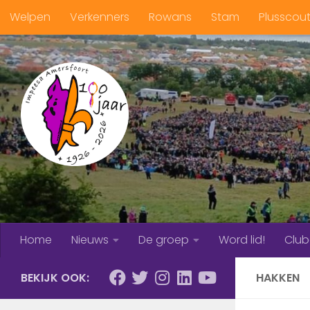
Welpen
Verkenners
Rowans
Stam
Plusscou
Doorgaan naar inhoud
Home
Nieuws
De groep
Word lid!
Clu
BEKIJK OOK:
HAKKEN