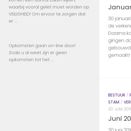
Januar
waarbij vooral gelet moet worden op
VEILIGHEID! Om ervoor te zorgen dat
30 januar
er …
de verken
Daarna kon
gingen do
Opkomsten gaan on-line door!
gebouwd e
Zoals u al weet zijn er geen
gemaakt! 2
opkomsten tot het …
BESTUUR
/
STAM
/
VER
30 JUNI 201
Juni 20
30 juni 2