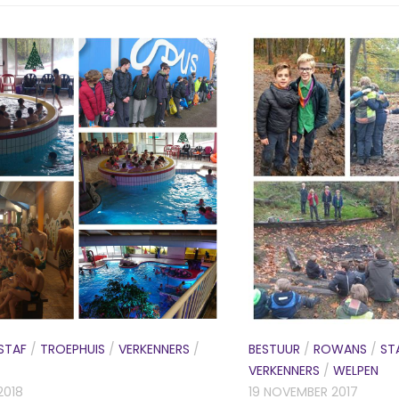
STAF
/
TROEPHUIS
/
VERKENNERS
/
BESTUUR
/
ROWANS
/
ST
VERKENNERS
/
WELPEN
2018
19 NOVEMBER 2017