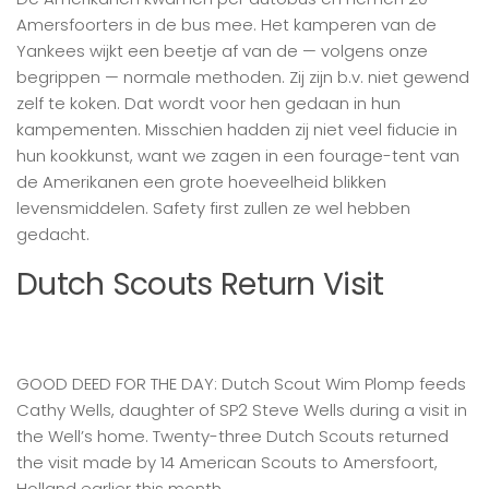
Amersfoorters in de bus mee. Het kamperen van de
Yankees wijkt een beetje af van de — volgens onze
begrippen — normale methoden. Zij zijn b.v. niet gewend
zelf te koken. Dat wordt voor hen gedaan in hun
kampementen. Misschien hadden zij niet veel fiducie in
hun kookkunst, want we zagen in een fourage-tent van
de Amerikanen een grote hoeveelheid blikken
levensmiddelen. Safety first zullen ze wel hebben
gedacht.
Dutch Scouts Return Visit
GOOD DEED FOR THE DAY: Dutch Scout Wim Plomp feeds
Cathy Wells, daughter of SP2 Steve Wells during a visit in
the Well’s home. Twenty-three Dutch Scouts returned
the visit made by 14 American Scouts to Amersfoort,
Holland earlier this month.