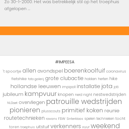
Zo 30-1-2000: Het was betrekkelijk stil op het troephuis
afgelopen …
#IMPEESA
boerenkoolfuif
allen
avondspel
't spoortje
coronavirus
grote clubactie
hike
fietshike
hakken
herten
foto galerij
jota
hollandse leeuwen
installatie
impipoll
joti
kampvuur
jubileum
knopen
nestwedstrijden
nerd night
patrouille wedstrijden
overvliegen
NLDoet
pionieren
primitief koken
reunie
plusscouts
routetechnieken
rsw
tocht
spelen
technieken
rowans
Sinterklaas
weekend
verkenners
uitstuif
toren
vuur
troephuis