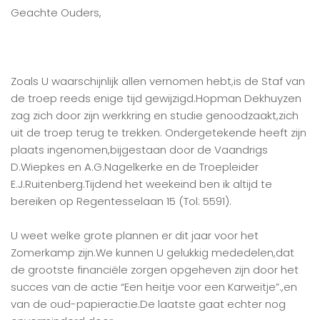
Geachte Ouders,
Zoals U waarschijnlijk allen vernomen hebt,is de Staf van
de troep reeds enige tijd gewijzigd.Hopman Dekhuyzen
zag zich door zijn werkkring en studie genoodzaakt,zich
uit de troep terug te trekken. Ondergetekende heeft zijn
plaats ingenomen,bijgestaan door de Vaandrigs
D.Wiepkes en A.G.Nagelkerke en de Troepleider
E.J.Ruitenberg.Tijdend het weekeind ben ik altijd te
bereiken op Regentesselaan 15 (Tol: 5591).
U weet welke grote plannen er dit jaar voor het
Zomerkamp zijn.We kunnen U gelukkig mededelen,dat
de grootste financiële zorgen opgeheven zijn door het
succes van de actie “Een heitje voor een Karweitje”.,en
van de oud-papieractie.De laatste gaat echter nog