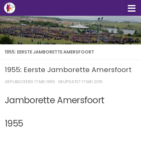
Doorgaan naar inhoud
1955: EERSTE JAMBORETTE AMERSFOORT
1955: Eerste Jamborette Amersfoort
GEPUBLICEERD
17 MEI 1955
· GEÜPDATET
17 MEI 2015
Jamborette Amersfoort
1955