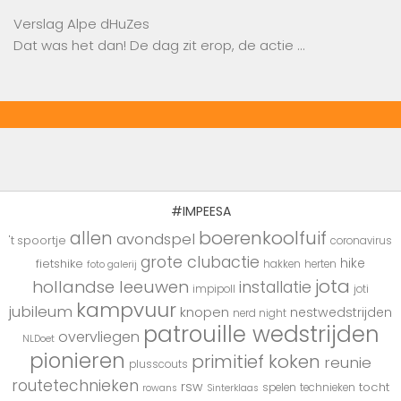
Verslag Alpe dHuZes
Dat was het dan! De dag zit erop, de actie …
#IMPEESA
boerenkoolfuif
allen
avondspel
't spoortje
coronavirus
grote clubactie
hike
fietshike
hakken
herten
foto galerij
jota
hollandse leeuwen
installatie
impipoll
joti
kampvuur
jubileum
knopen
nestwedstrijden
nerd night
patrouille wedstrijden
overvliegen
NLDoet
pionieren
primitief koken
reunie
plusscouts
routetechnieken
rsw
tocht
spelen
technieken
rowans
Sinterklaas