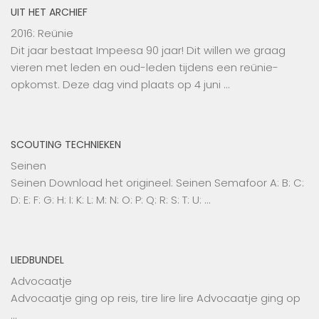
UIT HET ARCHIEF
2016: Reünie
Dit jaar bestaat Impeesa 90 jaar! Dit willen we graag
vieren met leden en oud-leden tijdens een reünie-
opkomst. Deze dag vind plaats op 4 juni …
SCOUTING TECHNIEKEN
Seinen
Seinen Download het origineel: Seinen Semafoor A: B: C:
D: E: F: G: H: I: K: L: M: N: O: P: Q: R: S: T: U: …
LIEDBUNDEL
Advocaatje
Advocaatje ging op reis, tire lire lire Advocaatje ging op
…