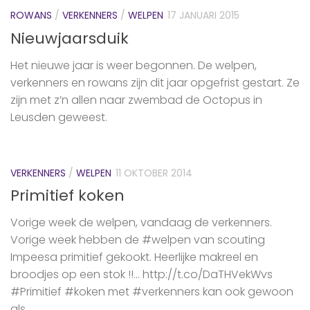
ROWANS
/
VERKENNERS
/
WELPEN
17 JANUARI 2015
Nieuwjaarsduik
Het nieuwe jaar is weer begonnen. De welpen,
verkenners en rowans zijn dit jaar opgefrist gestart. Ze
zijn met z’n allen naar zwembad de Octopus in
Leusden geweest.
VERKENNERS
/
WELPEN
11 OKTOBER 2014
Primitief koken
Vorige week de welpen, vandaag de verkenners.
Vorige week hebben de #welpen van scouting
Impeesa primitief gekookt. Heerlijke makreel en
broodjes op een stok !!… http://t.co/DaTHVekWvs
#Primitief #koken met #verkenners kan ook gewoon
als...