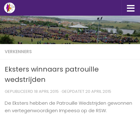
Doorgaan naar inhoud
VERKENNERS
Eksters winnaars patrouille
wedstrijden
GEPUBLICEERD
18 APRIL 2015
· GEÜPDATET
20 APRIL 2015
De
Ekster
s‬
hebben de Patrouille Wedstrijden gewonnen
en vertegenwoordigen Impeesa op de
RSW.