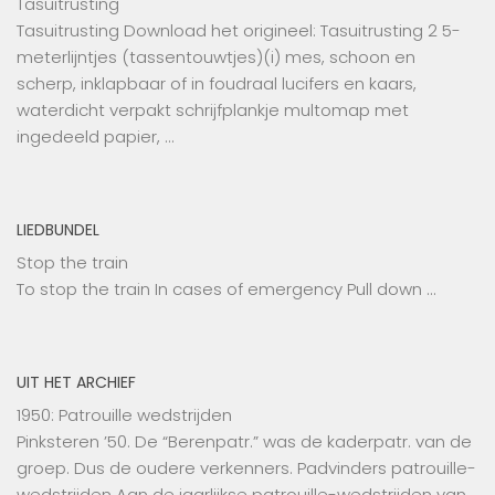
Tasuitrusting
Tasuitrusting Download het origineel: Tasuitrusting 2 5-
meterlijntjes (tassentouwtjes)(i) mes, schoon en
scherp, inklapbaar of in foudraal lucifers en kaars,
waterdicht verpakt schrijfplankje multomap met
ingedeeld papier, …
LIEDBUNDEL
Stop the train
To stop the train In cases of emergency Pull down …
UIT HET ARCHIEF
1950: Patrouille wedstrijden
Pinksteren ’50. De “Berenpatr.” was de kaderpatr. van de
groep. Dus de oudere verkenners. Padvinders patrouille-
wedstrijden Aan de jaarlijkse patrouille-wedstrijden van