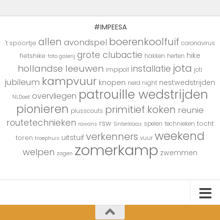
#IMPEESA
boerenkoolfuif
allen
avondspel
't spoortje
coronavirus
grote clubactie
hike
fietshike
hakken
herten
foto galerij
jota
hollandse leeuwen
installatie
impipoll
joti
kampvuur
jubileum
knopen
nestwedstrijden
nerd night
patrouille wedstrijden
overvliegen
NLDoet
pionieren
primitief koken
reunie
plusscouts
routetechnieken
rsw
tocht
spelen
technieken
rowans
Sinterklaas
weekend
verkenners
uitstuif
toren
vuur
troephuis
zomerkamp
welpen
zwemmen
zagen