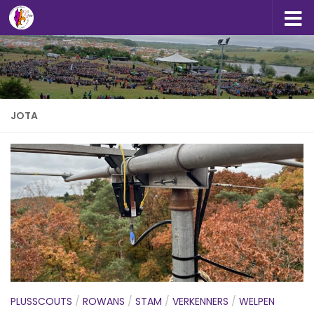
Doorgaan naar inhoud
JOTA
PLUSSCOUTS
/
ROWANS
/
STAM
/
VERKENNERS
/
WELPEN