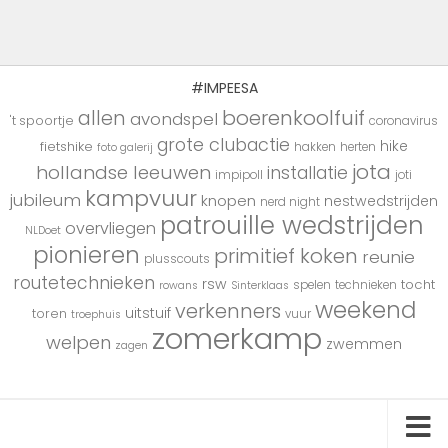
#IMPEESA
boerenkoolfuif
allen
avondspel
't spoortje
coronavirus
grote clubactie
hike
fietshike
hakken
herten
foto galerij
jota
hollandse leeuwen
installatie
impipoll
joti
kampvuur
jubileum
knopen
nestwedstrijden
nerd night
patrouille wedstrijden
overvliegen
NLDoet
pionieren
primitief koken
reunie
plusscouts
routetechnieken
rsw
tocht
spelen
technieken
rowans
Sinterklaas
weekend
verkenners
uitstuif
toren
vuur
troephuis
zomerkamp
welpen
zwemmen
zagen