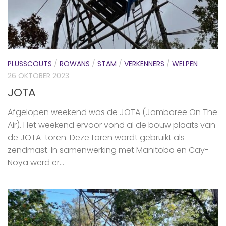
PLUSSCOUTS
/
ROWANS
/
STAM
/
VERKENNERS
/
WELPEN
26 OKTOBER 2023
JOTA
Afgelopen weekend was de JOTA (Jamboree On The
Air). Het weekend ervoor vond al de bouw plaats van
de JOTA-toren. Deze toren wordt gebruikt als
zendmast. In samenwerking met Manitoba en Cay-
Noya werd er...