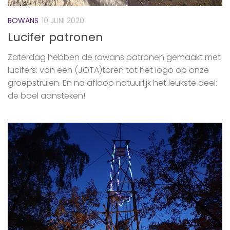
ROWANS
10 JUNI 2020
Lucifer patronen
Zaterdag hebben de rowans patronen gemaakt met
lucifers: van een (JOTA)toren tot het logo op onze
groepstruien. En na afloop natuurlijk het leukste deel:
de boel aansteken!