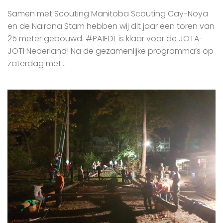
Samen met Scouting Manitoba Scouting Cay-Noya
en de Nairana Stam hebben wij dit jaar een toren van
25 meter gebouwd. #PA1EDL is klaar voor de JOTA-
JOTI Nederland! Na de gezamenlijke programma’s op
zaterdag met...