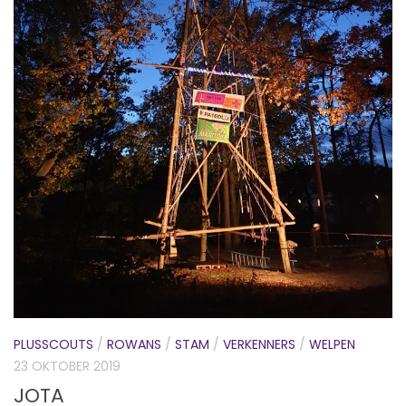
PLUSSCOUTS
/
ROWANS
/
STAM
/
VERKENNERS
/
WELPEN
23 OKTOBER 2019
JOTA