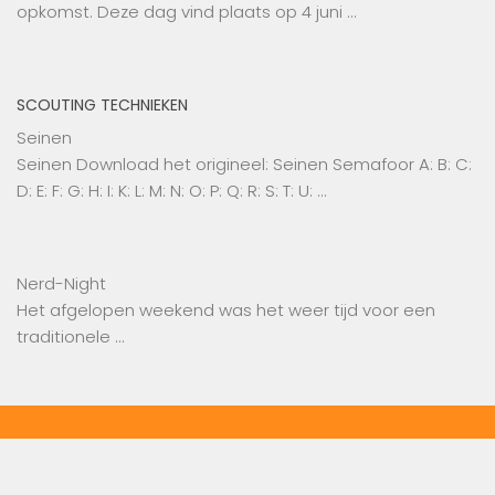
opkomst. Deze dag vind plaats op 4 juni …
SCOUTING TECHNIEKEN
Seinen
Seinen Download het origineel: Seinen Semafoor A: B: C:
D: E: F: G: H: I: K: L: M: N: O: P: Q: R: S: T: U: …
Nerd-Night
Het afgelopen weekend was het weer tijd voor een
traditionele …