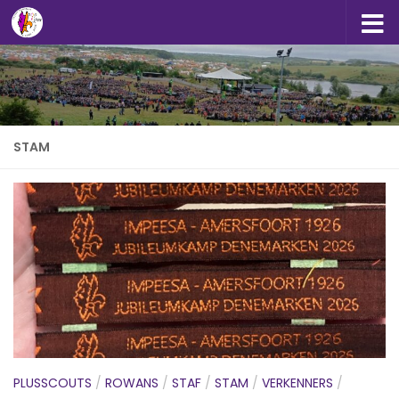
Doorgaan naar inhoud
STAM
PLUSSCOUTS
/
ROWANS
/
STAF
/
STAM
/
VERKENNERS
/