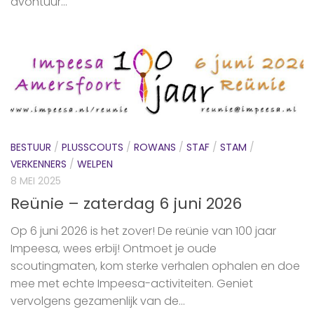
avontuur...
BESTUUR
/
PLUSSCOUTS
/
ROWANS
/
STAF
/
STAM
/
VERKENNERS
/
WELPEN
8 MEI 2025
Reünie – zaterdag 6 juni 2026
Op 6 juni 2026 is het zover! De reünie van 100 jaar
Impeesa, wees erbij! Ontmoet je oude
scoutingmaten, kom sterke verhalen ophalen en doe
mee met echte Impeesa-activiteiten. Geniet
vervolgens gezamenlijk van de...