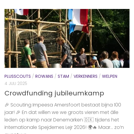
PLUSSCOUTS
/
ROWANS
/
STAM
/
VERKENNERS
/
WELPEN
4 JULI 2025
Crowdfunding jubileumkamp
🎉 Scouting Impeesa Amersfoort bestaat bijna 100
jaar! 🎉 En dat willen we we groots vieren met álle
leden op kamp naar Denemarken 🇩🇰 tijdens het
internationale Spejdernes Lejr 2026! 🌍🔥 Maar… zo’n