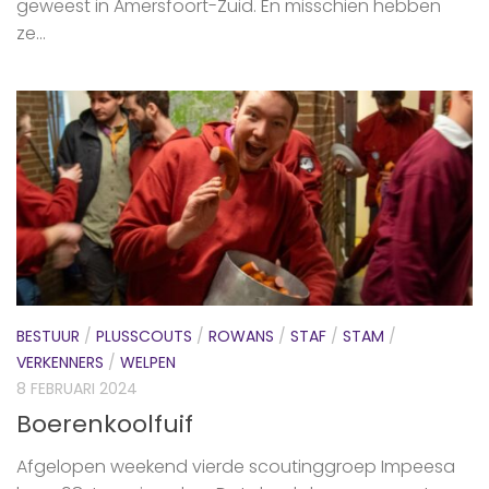
geweest in Amersfoort-Zuid. En misschien hebben
ze...
BESTUUR
/
PLUSSCOUTS
/
ROWANS
/
STAF
/
STAM
/
VERKENNERS
/
WELPEN
8 FEBRUARI 2024
Boerenkoolfuif
Afgelopen weekend vierde scoutinggroep Impeesa