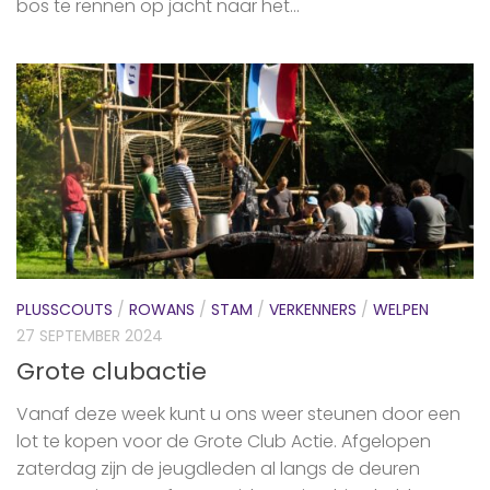
bos te rennen op jacht naar het...
PLUSSCOUTS
/
ROWANS
/
STAM
/
VERKENNERS
/
WELPEN
27 SEPTEMBER 2024
Grote clubactie
Vanaf deze week kunt u ons weer steunen door een
lot te kopen voor de Grote Club Actie. Afgelopen
zaterdag zijn de jeugdleden al langs de deuren