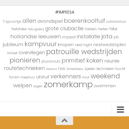
#IMPEESA
boerenkoolfuif
allen
avondspel
't spoortje
coronavirus
grote clubactie
hike
fietshike
hakken
herten
foto galerij
jota
hollandse leeuwen
installatie
impipoll
joti
kampvuur
jubileum
knopen
nestwedstrijden
nerd night
patrouille wedstrijden
overvliegen
NLDoet
pionieren
primitief koken
reunie
plusscouts
routetechnieken
rsw
tocht
spelen
technieken
rowans
Sinterklaas
weekend
verkenners
uitstuif
toren
vuur
troephuis
zomerkamp
welpen
zwemmen
zagen