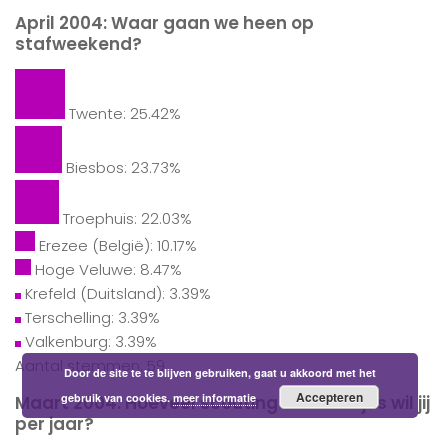
April 2004: Waar gaan we heen op
stafweekend?
Twente: 25.42%
Biesbos: 23.73%
Troephuis: 22.03%
Erezee (België): 10.17%
Hoge Veluwe: 8.47%
Krefeld (Duitsland): 3.39%
Terschelling: 3.39%
Valkenburg: 3.39%
Aantal stemmen: 59
Door de site te te blijven gebruiken, gaat u akkoord met het
Accepteren
gebruik van cookies.
meer informatie
Maart 2004: Hoeveel scouting weekendjes wil jij
per jaar?