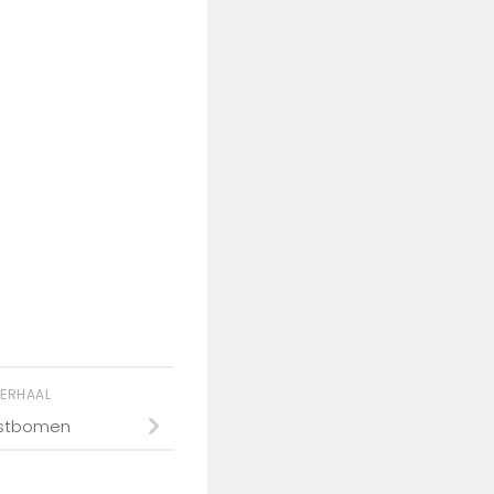
VERHAAL
rstbomen