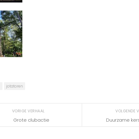
a
jotatoren
VORIGE VERHAAL
VOLGENDE 
Grote clubactie
Duurzame ke