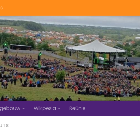
ts
bgebouw
Wikipesia
Reünie
UTS