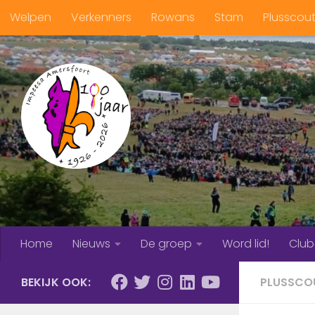
Welpen
Verkenners
Rowans
Stam
Plusscou
Doorgaan naar inhoud
Home
Nieuws
De groep
Word lid!
Clu
BEKIJK OOK:
PLUSSCO