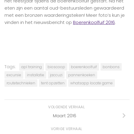
het feestjaar tijdens de boerenkoolfuif gestart. Na het
eten zijn een aantal oud-bestuursleden gewaardeerd
met een bronzen waarderingsteken! Meer foto’s kun je
vinden in het nieuwsbericht op
Boerenkoolfuif 2016
.
Tags:
apl training
bioscoop
boerenkoolfuif
bonbons
excursie
installatie
jaccuzi
pannenkoeken
routetechnieken
tent opzetten
whatsapp locate game
VOLGENDE VERHAAL
Maart 2016
VORIGE VERHAAL