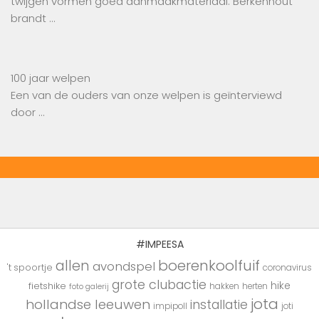
twijgen vormen goed aanmaakmateriaal. Berkenhout
brandt …
100 jaar welpen
Een van de ouders van onze welpen is geïnterviewd
door …
#IMPEESA
boerenkoolfuif
allen
avondspel
't spoortje
coronavirus
grote clubactie
hike
fietshike
hakken
herten
foto galerij
jota
hollandse leeuwen
installatie
impipoll
joti