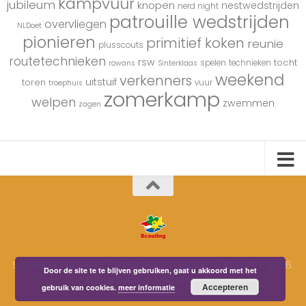
kampvuur
jubileum
knopen
nestwedstrijden
nerd night
patrouille wedstrijden
overvliegen
NLDoet
pionieren
primitief koken
reunie
plusscouts
routetechnieken
rsw
tocht
spelen
technieken
rowans
Sinterklaas
weekend
verkenners
uitstuif
toren
vuur
troephuis
zomerkamp
welpen
zwemmen
zagen
Scouting Impeesa (Amersfoort/Leusden) © 1996 - 2026.
Door de site te te blijven gebruiken, gaat u akkoord met het
Alle rechten voorbehouden.
Accepteren
gebruik van cookies.
meer informatie