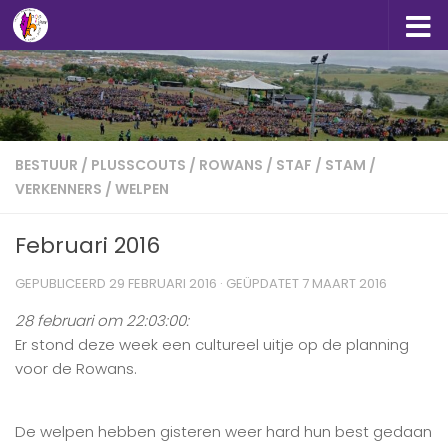
Doorgaan naar inhoud
BESTUUR
/
PLUSSCOUTS
/
ROWANS
/
STAF
/
STAM
/
VERKENNERS
/
WELPEN
Februari 2016
GEPUBLICEERD
29 FEBRUARI 2016
· GEÜPDATET
7 MAART 2016
28 februari om 22:03:00:
Er stond deze week een cultureel uitje op de planning
voor de
Rowans‬
.
De
welpen
hebben gisteren weer hard hun best gedaan