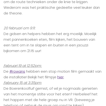
om de route technieken onder de knie te krijgen.
Wederom was het praktische gedeelte veel leuker dan
de theorie.
20 februari om 9:11:
De gidsen en helpers hebben het erg moeilijk. Moeilijk
met pannenkoeken eten, film kijken, het bouwen van
een tent om in te slapen en buiten in een jacuzzi
bijkomen om 21.15 uur!
Februari 19 at 12:52pm:
De
‪#‎
rowans‬
hebben een stop motion film gemaakt van
de installatie! Bekijk het filmpje
hier
.
February 15 at 3:35pm:
De Boerenkoolfuif gemist, of wil je nogmaals genieten
van het momentje stilte voor het eten? Herbeleef het
het happen met de hele groep nu in VR. (beweeg je
telefoon of gebruik de muis om rond te kijken)