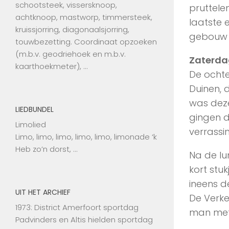
schootsteek, vissersknoop,
pruttele
achtknoop, mastworp, timmersteek,
laatste 
kruissjorring, diagonaalsjorring,
gebouw v
touwbezetting. Coordinaat opzoeken
(m.b.v. geodriehoek en m.b.v.
Zaterda
kaarthoekmeter), …
De ocht
Duinen, 
was dez
LIEDBUNDEL
gingen d
Limolied
verrassi
Limo, limo, limo, limo, limo, limonade ‘k
Heb zo’n dorst, …
Na de lu
kort stu
ineens d
UIT HET ARCHIEF
De Verke
1973: District Amerfoort sportdag
man met
Padvinders en Altis hielden sportdag