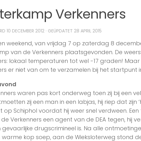
terkamp Verkenners
ERD
10 DECEMBER 2012
· GEÜPDATET
28 APRIL 2015
n weekend, van vrijdag 7 op zaterdag 8 december
amp van de Verkenners plaatsgevonden. De weer
ers: lokaal temperaturen tot wel -17 graden! Maar
rs er niet van om te verzamelen bij het startpunt i
avond
nners waren pas kort onderweg toen zij bij een v
oetten zij een man in een labjas, hij riep dat zijn
 op Schiphol voordat hij weer snel verdween. Een ti
e Verkenners een agent van de DEA tegen, hij ve
gevaarlijke drugscrimineel is. Na alle ontmoetinge
 warme kop soep, aan de Wieksloterweg stond de