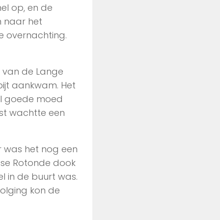
el op, en de
 naar het
e overnachting.
 van de Lange
bijt aankwam. Het
ol goede moed
st wachtte een
r was het nog een
chtse Rotonde dook
l in de buurt was.
olging kon de