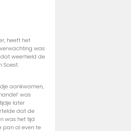
, heeft het
sverwachting was
 dat weerhield de
n Soest.
eldje aankwamen,
 ‘handel’ was
jdje later
rtelde dat de
n was het tijd
 pan al even te