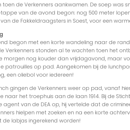
n toen de Verkenners aankwamen. De soep was sn
etappe van de avond begon: nog 500 meter lopen
an de Fakkeldraagsters in Soest, voor een warm
g
end begon met een korte wandeling naar de rand
de Verkenners stonden al te wachten toen het ont
e morgen nog kouder dan vrijdagavond, maar v
e patrouilles op pad. Aangekomen bij de lunchpo
ng, een oliebol voor iedereen!
nch gingen de Verkenners weer op pad, vanaf hie
kje naar het troephuis aan de laan 1914. Bij de Sti
e agent van de DEA op, hij vertelde dat de criminee
nners hielpen met zoeken en na een korte achterv
 de labjas ingerekend worden!