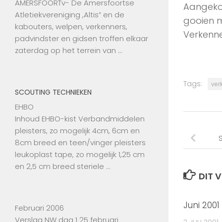
AMERSFOORTv- De Amersfoortse
Aangekom
Atletiekvereniging ,Altis” en de
gooien 
kabouters, welpen, verkenners,
Verkenne
padvindster en gidsen troffen elkaar
zaterdag op het terrein van …
Tags:
ver
SCOUTING TECHNIEKEN
EHBO
Inhoud EHBO-kist Verbandmiddelen
pleisters, zo mogelijk 4cm, 6cm en
8cm breed en teen/vinger pleisters
leukoplast tape, zo mogelijk 1,25 cm
en 2,5 cm breed steriele …
DIT V
Juni 2001
Februari 2006
Verslag NW dag 1 25 februari