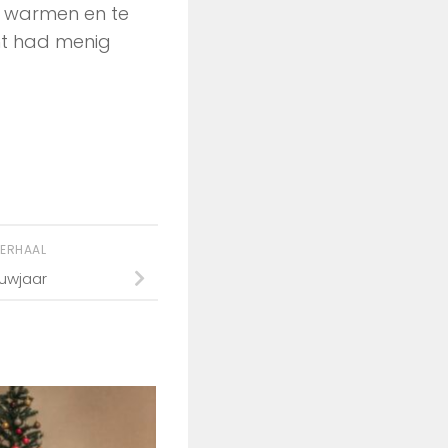
e warmen en te
ht had menig
VERHAAL
euwjaar