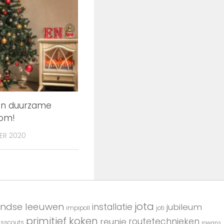
en duurzame
om!
ER 2020
jota
andse leeuwen
installatie
jubileum
impipoll
joti
primitief koken
reunie
routetechnieken
usscouts
rowans