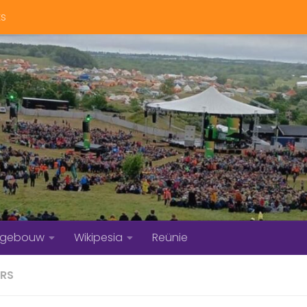
ts
bgebouw
Wikipesia
Reünie
ERS