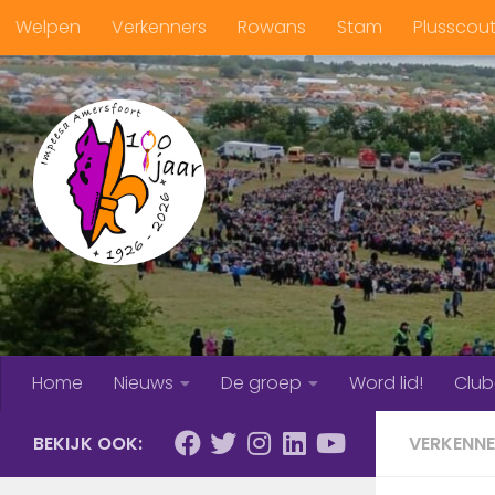
Welpen
Verkenners
Rowans
Stam
Plusscou
Doorgaan naar inhoud
Home
Nieuws
De groep
Word lid!
Clu
BEKIJK OOK:
VERKENN