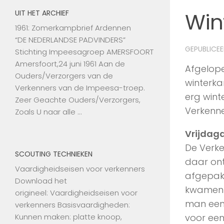
Win
UIT HET ARCHIEF
1961: Zomerkampbrief Ardennen
“DE NEDERLANDSE PADVINDERS”
GEPUBLICE
Stichting Impeesagroep AMERSFOORT
Amersfoort,24 juni 1961 Aan de
Afgelope
Ouders/Verzorgers van de
winterk
Verkenners van de Impeesa-troep.
erg wint
Zeer Geachte Ouders/Verzorgers,
Verkenne
Zoals U naar alle …
Vrijdag
De Verke
SCOUTING TECHNIEKEN
daar ontm
Vaardigheidseisen voor verkenners
afgepakt
Download het
kwamen d
origineel: Vaardigheidseisen voor
man een 
verkenners Basisvaardigheden:
Kunnen maken: platte knoop,
voor een