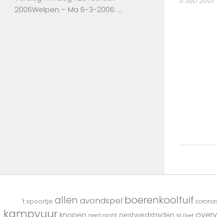
3 JULI 2001
2006Welpen – Ma 6-3-2006: …
boerenkoolfuif
allen
avondspel
't spoortje
coronav
kampvuur
overv
knopen
nestwedstrijden
nerd night
NLDoet