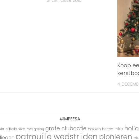
31 OKTOBER 2015
Koop e
kerstbo
4 DECEMB
#IMPEESA
holl
grote clubactie
hike
fietshike
irus
hakken
herten
foto galerij
patrouille wedstrijden
pionieren
liegen
pl