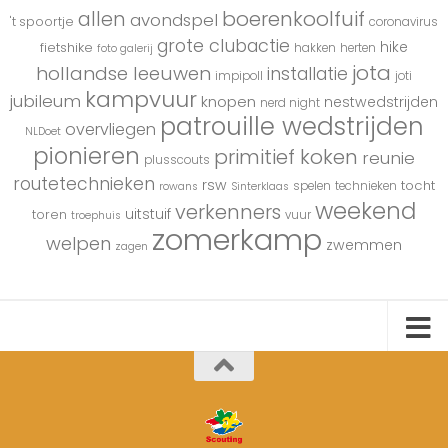
boerenkoolfuif
allen
avondspel
't spoortje
coronavirus
grote clubactie
hike
fietshike
hakken
herten
foto galerij
jota
hollandse leeuwen
installatie
impipoll
joti
kampvuur
jubileum
knopen
nestwedstrijden
nerd night
patrouille wedstrijden
overvliegen
NLDoet
pionieren
primitief koken
reunie
plusscouts
routetechnieken
rsw
tocht
spelen
technieken
rowans
Sinterklaas
weekend
verkenners
uitstuif
toren
vuur
troephuis
zomerkamp
welpen
zwemmen
zagen