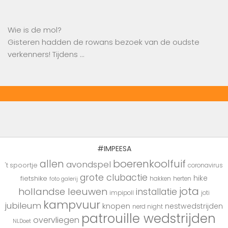
Wie is de mol?
Gisteren hadden de rowans bezoek van de oudste
verkenners! Tijdens …
#IMPEESA
boerenkoolfuif
allen
avondspel
't spoortje
coronavirus
grote clubactie
hike
fietshike
hakken
herten
foto galerij
jota
hollandse leeuwen
installatie
impipoll
joti
kampvuur
jubileum
knopen
nestwedstrijden
nerd night
patrouille wedstrijden
overvliegen
NLDoet