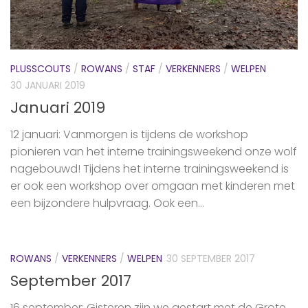
PLUSSCOUTS
/
ROWANS
/
STAF
/
VERKENNERS
/
WELPEN
30 JANUARI 2019
Januari 2019
12 januari: Vanmorgen is tijdens de workshop
pionieren van het interne trainingsweekend onze wolf
nagebouwd! Tijdens het interne trainingsweekend is
er ook een workshop over omgaan met kinderen met
een bijzondere hulpvraag. Ook een...
ROWANS
/
VERKENNERS
/
WELPEN
30 SEPTEMBER 2017
September 2017
16 september: Gisteren zijn we gestart met de Grote