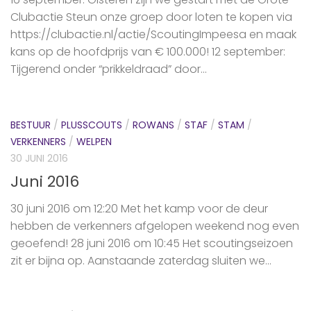
Clubactie Steun onze groep door loten te kopen via
https://clubactie.nl/actie/ScoutingImpeesa en maak
kans op de hoofdprijs van € 100.000! 12 september:
Tijgerend onder “prikkeldraad” door...
BESTUUR
/
PLUSSCOUTS
/
ROWANS
/
STAF
/
STAM
/
VERKENNERS
/
WELPEN
30 JUNI 2016
Juni 2016
30 juni 2016 om 12:20 Met het kamp voor de deur
hebben de ‪verkenners‬ afgelopen weekend nog even
geoefend! 28 juni 2016 om 10:45 Het scoutingseizoen
zit er bijna op. Aanstaande zaterdag sluiten we...