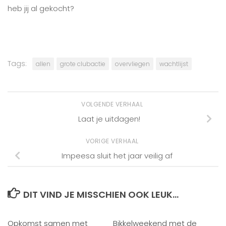
heb jij al gekocht?
Tags:
allen
grote clubactie
overvliegen
wachtlijst
VOLGENDE VERHAAL
Laat je uitdagen!
VORIGE VERHAAL
Impeesa sluit het jaar veilig af
DIT VIND JE MISSCHIEN OOK LEUK...
Opkomst samen met
Bikkelweekend met de