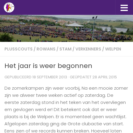
Doorgaan naar inhoud
PLUSSCOUTS
/
ROWANS
/
STAM
/
VERKENNERS
/
WELPEN
Het jaar is weer begonnen
GEPUBLICEERD
18 SEPTEMBER 2013
· GEÜPDATET
28 APRIL 2015
De zomerkampen zijn weer voorbij, Na een mooie zomer
zijn we alweer twee weken actief op zaterdag. De
eerste zaterdag stond in het teken van het overvliegen
em gevlogen werd er! Dit betekent ook dat er weer
plaats is bij de Welpen. Er is momenteel geen wachtlijst.
Afgelopen zaterdag ging de Grote clubactie van start.
Eens zien of we records kunnen breken. Hoeveel loten