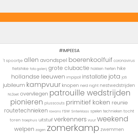
#IMPEESA
boerenkoolfuif
allen
avondspel
't spoortje
coronavirus
grote clubactie
hike
fietshike
hakken
herten
foto galerij
jota
hollandse leeuwen
installatie
impipoll
joti
kampvuur
jubileum
knopen
nestwedstrijden
nerd night
patrouille wedstrijden
overvliegen
NLDoet
pionieren
primitief koken
reunie
plusscouts
routetechnieken
rsw
tocht
spelen
technieken
rowans
Sinterklaas
weekend
verkenners
uitstuif
toren
vuur
troephuis
zomerkamp
welpen
zwemmen
zagen