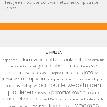
Hierbij een mooi overzicht van het zomerkamp van de
welpen. …
#IMPEESA
boerenkoolfuif
allen
avondspel
't spoortje
coronavirus
grote clubactie
hike
fietshike
hakken
herten
foto galerij
jota
hollandse leeuwen
installatie
impipoll
joti
kampvuur
jubileum
knopen
nestwedstrijden
nerd night
patrouille wedstrijden
overvliegen
NLDoet
pionieren
primitief koken
reunie
plusscouts
routetechnieken
rsw
tocht
spelen
technieken
rowans
Sinterklaas
weekend
verkenners
uitstuif
toren
vuur
troephuis