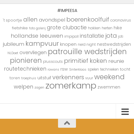
#IMPEESA
boerenkoolfuif
allen
avondspel
't spoortje
coronavirus
grote clubactie
hike
fietshike
hakken
herten
foto galerij
jota
hollandse leeuwen
installatie
impipoll
joti
kampvuur
jubileum
knopen
nestwedstrijden
nerd night
patrouille wedstrijden
overvliegen
NLDoet
pionieren
primitief koken
reunie
plusscouts
routetechnieken
rsw
tocht
spelen
technieken
rowans
Sinterklaas
weekend
verkenners
uitstuif
toren
vuur
troephuis
zomerkamp
welpen
zwemmen
zagen