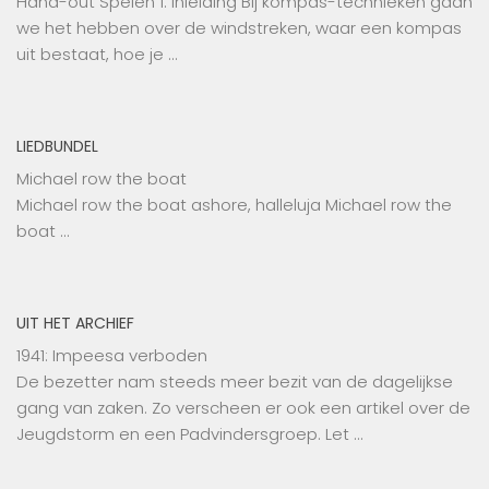
Hand-out Spelen 1. Inleiding Bij kompas-technieken gaan
we het hebben over de windstreken, waar een kompas
uit bestaat, hoe je …
LIEDBUNDEL
Michael row the boat
Michael row the boat ashore, halleluja Michael row the
boat …
UIT HET ARCHIEF
1941: Impeesa verboden
De bezetter nam steeds meer bezit van de dagelijkse
gang van zaken. Zo verscheen er ook een artikel over de
Jeugdstorm en een Padvindersgroep. Let …