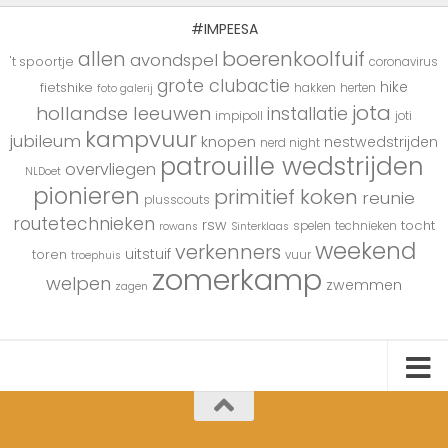
#IMPEESA
boerenkoolfuif
allen
avondspel
't spoortje
coronavirus
grote clubactie
hike
fietshike
hakken
herten
foto galerij
jota
hollandse leeuwen
installatie
impipoll
joti
kampvuur
jubileum
knopen
nestwedstrijden
nerd night
patrouille wedstrijden
overvliegen
NLDoet
pionieren
primitief koken
reunie
plusscouts
routetechnieken
rsw
tocht
spelen
technieken
rowans
Sinterklaas
weekend
verkenners
uitstuif
toren
vuur
troephuis
zomerkamp
welpen
zwemmen
zagen