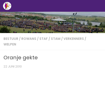
Doorgaan naar inhoud
BESTUUR
/
ROWANS
/
STAF
/
STAM
/
VERKENNERS
/
WELPEN
Oranje gekte
22 JUNI 2010