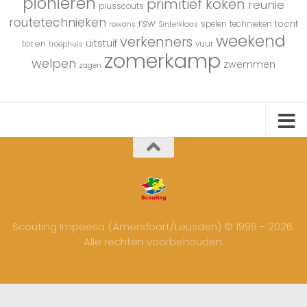
pionieren
primitief koken
reunie
plusscouts
routetechnieken
rsw
tocht
spelen
technieken
rowans
Sinterklaas
weekend
verkenners
uitstuif
toren
vuur
troephuis
zomerkamp
welpen
zwemmen
zagen
Scouting Impeesa (Amersfoort/Leusden) © 1996 - 2026.
Alle rechten voorbehouden.