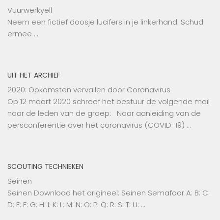
Vuurwerkyell
Neem een fictief doosje lucifers in je linkerhand. Schud
ermee …
UIT HET ARCHIEF
2020: Opkomsten vervallen door Coronavirus
Op 12 maart 2020 schreef het bestuur de volgende mail
naar de leden van de groep: Naar aanleiding van de
persconferentie over het coronavirus (COVID-19) …
SCOUTING TECHNIEKEN
Seinen
Seinen Download het origineel: Seinen Semafoor A: B: C:
D: E: F: G: H: I: K: L: M: N: O: P: Q: R: S: T: U: …