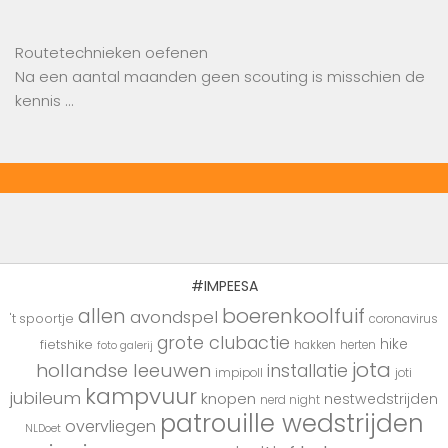
Routetechnieken oefenen
Na een aantal maanden geen scouting is misschien de
kennis …
#IMPEESA
boerenkoolfuif
allen
avondspel
't spoortje
coronavirus
grote clubactie
hike
fietshike
hakken
herten
foto galerij
jota
hollandse leeuwen
installatie
impipoll
joti
kampvuur
jubileum
knopen
nestwedstrijden
nerd night
patrouille wedstrijden
overvliegen
NLDoet