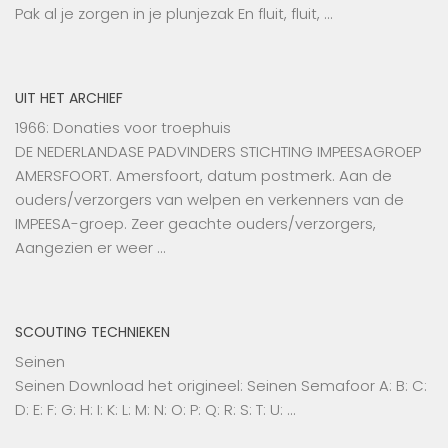
Pak al je zorgen in je plunjezak En fluit, fluit, …
UIT HET ARCHIEF
1966: Donaties voor troephuis
DE NEDERLANDASE PADVINDERS STICHTING IMPEESAGROEP
AMERSFOORT. Amersfoort, datum postmerk. Aan de
ouders/verzorgers van welpen en verkenners van de
IMPEESA-groep. Zeer geachte ouders/verzorgers,
Aangezien er weer …
SCOUTING TECHNIEKEN
Seinen
Seinen Download het origineel: Seinen Semafoor A: B: C:
D: E: F: G: H: I: K: L: M: N: O: P: Q: R: S: T: U: …