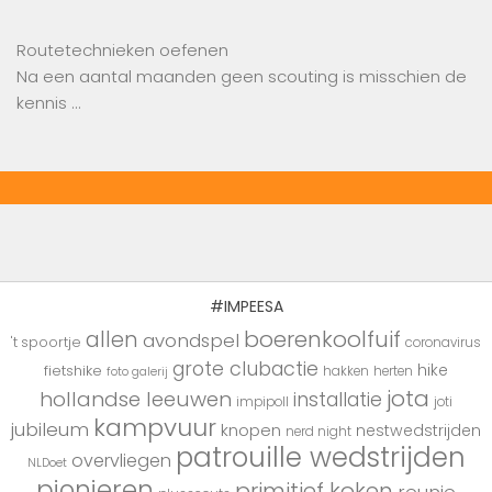
Routetechnieken oefenen
Na een aantal maanden geen scouting is misschien de
kennis …
#IMPEESA
boerenkoolfuif
allen
avondspel
't spoortje
coronavirus
grote clubactie
hike
fietshike
hakken
herten
foto galerij
jota
hollandse leeuwen
installatie
impipoll
joti
kampvuur
jubileum
knopen
nestwedstrijden
nerd night
patrouille wedstrijden
overvliegen
NLDoet
pionieren
primitief koken