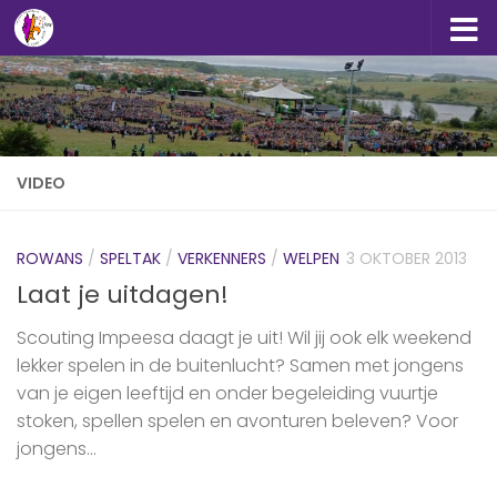
Doorgaan naar inhoud
VIDEO
ROWANS
/
SPELTAK
/
VERKENNERS
/
WELPEN
3 OKTOBER 2013
Laat je uitdagen!
Scouting Impeesa daagt je uit! Wil jij ook elk weekend
lekker spelen in de buitenlucht? Samen met jongens
van je eigen leeftijd en onder begeleiding vuurtje
stoken, spellen spelen en avonturen beleven? Voor
jongens...