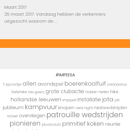
Maart 2017
25 maart 2017: Vandaag hebben de verkenners
uitgezocht waarom de …
#IMPEESA
boerenkoolfuif
allen
avondspel
't spoortje
coronavirus
grote clubactie
hike
fietshike
hakken
herten
foto galerij
jota
hollandse leeuwen
installatie
impipoll
joti
kampvuur
jubileum
knopen
nestwedstrijden
nerd night
patrouille wedstrijden
overvliegen
NLDoet
pionieren
primitief koken
reunie
plusscouts