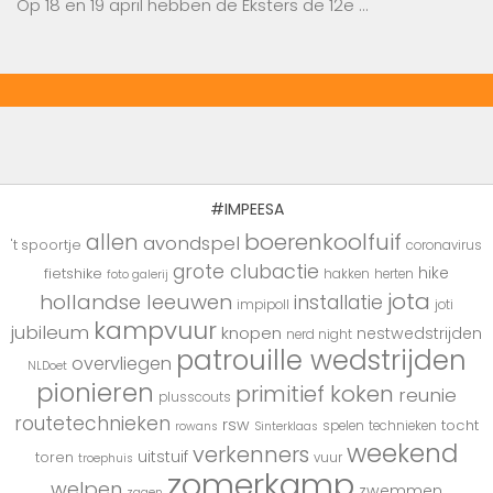
Op 18 en 19 april hebben de Eksters de 12e …
#IMPEESA
boerenkoolfuif
allen
avondspel
't spoortje
coronavirus
grote clubactie
hike
fietshike
hakken
herten
foto galerij
jota
hollandse leeuwen
installatie
impipoll
joti
kampvuur
jubileum
knopen
nestwedstrijden
nerd night
patrouille wedstrijden
overvliegen
NLDoet
pionieren
primitief koken
reunie
plusscouts
routetechnieken
rsw
tocht
spelen
technieken
rowans
Sinterklaas
weekend
verkenners
uitstuif
toren
vuur
troephuis
zomerkamp
welpen
zwemmen
zagen