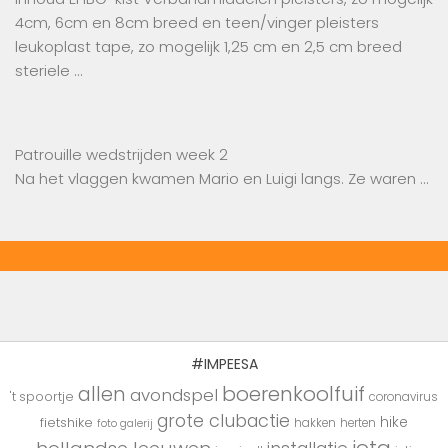
4cm, 6cm en 8cm breed en teen/vinger pleisters
leukoplast tape, zo mogelijk 1,25 cm en 2,5 cm breed
steriele …
Patrouille wedstrijden week 2
Na het vlaggen kwamen Mario en Luigi langs. Ze waren …
#IMPEESA
boerenkoolfuif
allen
avondspel
't spoortje
coronavirus
grote clubactie
hike
fietshike
hakken
herten
foto galerij