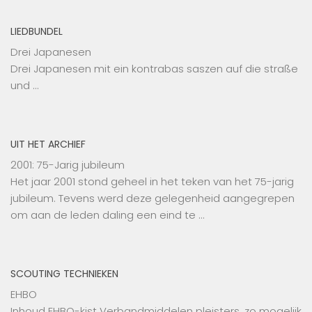
LIEDBUNDEL
Drei Japanesen
Drei Japanesen mit ein kontrabas saszen auf die straße
und …
UIT HET ARCHIEF
2001: 75-Jarig jubileum
Het jaar 2001 stond geheel in het teken van het 75-jarig
jubileum. Tevens werd deze gelegenheid aangegrepen
om aan de leden daling een eind te …
SCOUTING TECHNIEKEN
EHBO
Inhoud EHBO-kist Verbandmiddelen pleisters, zo mogelijk