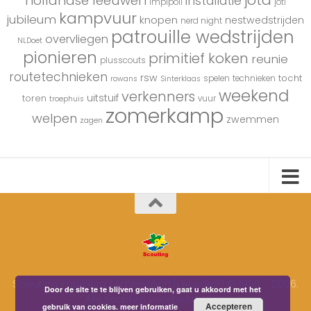
jota
hollandse leeuwen
installatie
impipoll
joti
kampvuur
jubileum
knopen
nestwedstrijden
nerd night
patrouille wedstrijden
overvliegen
NLDoet
pionieren
primitief koken
reunie
plusscouts
routetechnieken
rsw
tocht
spelen
technieken
rowans
Sinterklaas
weekend
verkenners
uitstuif
toren
vuur
troephuis
zomerkamp
welpen
zwemmen
zagen
Scouting Impeesa (Amersfoort/Leusden) © 1996 - 2026.
Door de site te te blijven gebruiken, gaat u akkoord met het
Alle rechten voorbehouden.
Accepteren
gebruik van cookies.
meer informatie