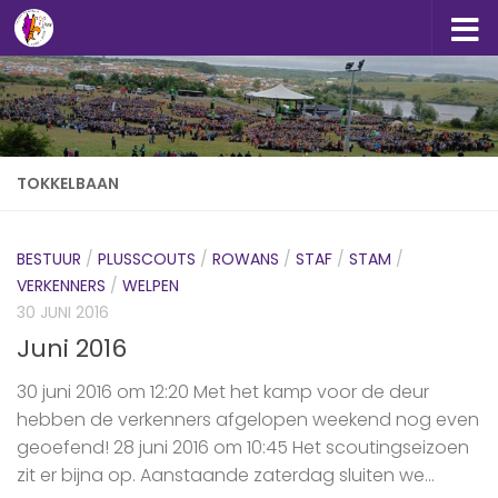
Doorgaan naar inhoud
TOKKELBAAN
BESTUUR
/
PLUSSCOUTS
/
ROWANS
/
STAF
/
STAM
/
VERKENNERS
/
WELPEN
30 JUNI 2016
Juni 2016
30 juni 2016 om 12:20 Met het kamp voor de deur
hebben de ‪verkenners‬ afgelopen weekend nog even
geoefend! 28 juni 2016 om 10:45 Het scoutingseizoen
zit er bijna op. Aanstaande zaterdag sluiten we...