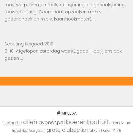
mastworp, timmersteek, kruissjorring, diagonaalsjorring,
touwbezetting. Coordinaat opzoeken (m.b.v.
geodriehoek en m.b.v. kaarthoekmeter), …
Scouting Keigoed 2019
8-10: Afgelopen zaterdag was KEIgoed! Heb jij ons ook
gezien …
#IMPEESA
boerenkoolfuif
allen
avondspel
't spoortje
coronavirus
grote clubactie
hike
fietshike
hakken
herten
foto galerij