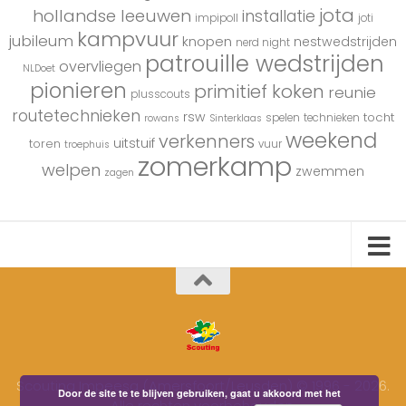
jota
hollandse leeuwen
installatie
impipoll
joti
kampvuur
jubileum
knopen
nestwedstrijden
nerd night
patrouille wedstrijden
overvliegen
NLDoet
pionieren
primitief koken
reunie
plusscouts
routetechnieken
rsw
tocht
spelen
technieken
rowans
Sinterklaas
weekend
verkenners
uitstuif
toren
vuur
troephuis
zomerkamp
welpen
zwemmen
zagen
Scouting Impeesa (Amersfoort/Leusden) © 1996 - 2026.
Door de site te te blijven gebruiken, gaat u akkoord met het
Alle rechten voorbehouden.