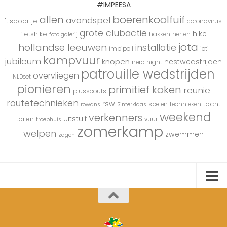
#IMPEESA
boerenkoolfuif
allen
avondspel
't spoortje
coronavirus
grote clubactie
hike
fietshike
hakken
herten
foto galerij
jota
hollandse leeuwen
installatie
impipoll
joti
kampvuur
jubileum
knopen
nestwedstrijden
nerd night
patrouille wedstrijden
overvliegen
NLDoet
pionieren
primitief koken
reunie
plusscouts
routetechnieken
rsw
tocht
spelen
technieken
rowans
Sinterklaas
weekend
verkenners
uitstuif
toren
vuur
troephuis
zomerkamp
welpen
zwemmen
zagen