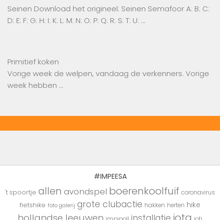
Seinen Download het origineel: Seinen Semafoor A: B: C:
D: E: F: G: H: I: K: L: M: N: O: P: Q: R: S: T: U: …
Primitief koken
Vorige week de welpen, vandaag de verkenners. Vorige
week hebben …
#IMPEESA
boerenkoolfuif
allen
avondspel
't spoortje
coronavirus
grote clubactie
hike
fietshike
hakken
herten
foto galerij
jota
hollandse leeuwen
installatie
impipoll
joti