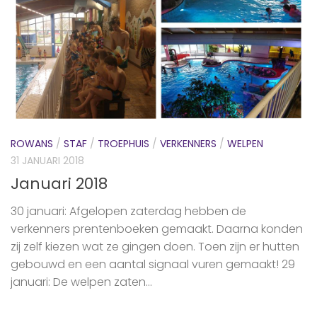
ROWANS
/
STAF
/
TROEPHUIS
/
VERKENNERS
/
WELPEN
31 JANUARI 2018
Januari 2018
30 januari: Afgelopen zaterdag hebben de
verkenners prentenboeken gemaakt. Daarna konden
zij zelf kiezen wat ze gingen doen. Toen zijn er hutten
gebouwd en een aantal signaal vuren gemaakt! 29
januari: De welpen zaten...