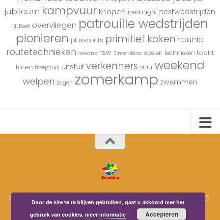
kampvuur
jubileum
knopen
nestwedstrijden
nerd night
patrouille wedstrijden
overvliegen
NLDoet
pionieren
primitief koken
reunie
plusscouts
routetechnieken
rsw
tocht
spelen
technieken
rowans
Sinterklaas
weekend
verkenners
uitstuif
toren
vuur
troephuis
zomerkamp
welpen
zwemmen
zagen
Scouting Impeesa (Amersfoort/Leusden) © 1996 - 2026.
Door de site te te blijven gebruiken, gaat u akkoord met het
Alle rechten voorbehouden.
Accepteren
gebruik van cookies.
meer informatie