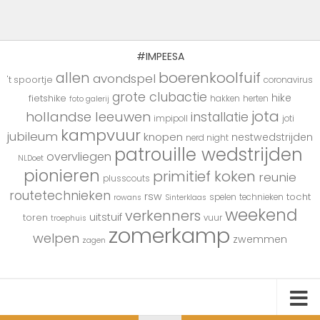
#IMPEESA
boerenkoolfuif
allen
avondspel
't spoortje
coronavirus
grote clubactie
hike
fietshike
hakken
herten
foto galerij
jota
hollandse leeuwen
installatie
impipoll
joti
kampvuur
jubileum
knopen
nestwedstrijden
nerd night
patrouille wedstrijden
overvliegen
NLDoet
pionieren
primitief koken
reunie
plusscouts
routetechnieken
rsw
tocht
spelen
technieken
rowans
Sinterklaas
weekend
verkenners
uitstuif
toren
vuur
troephuis
zomerkamp
welpen
zwemmen
zagen