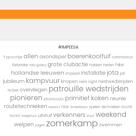
#IMPEESA
boerenkoolfuif
allen
avondspel
't spoortje
coronavirus
grote clubactie
hike
fietshike
hakken
herten
foto galerij
jota
hollandse leeuwen
installatie
impipoll
joti
kampvuur
jubileum
knopen
nestwedstrijden
nerd night
patrouille wedstrijden
overvliegen
NLDoet
pionieren
primitief koken
reunie
plusscouts
routetechnieken
rsw
tocht
spelen
technieken
rowans
Sinterklaas
weekend
verkenners
uitstuif
toren
vuur
troephuis
zomerkamp
welpen
zwemmen
zagen