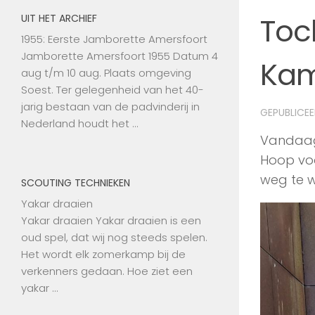
Toc
UIT HET ARCHIEF
1955: Eerste Jamborette Amersfoort
Jamborette Amersfoort 1955 Datum 4
Kam
aug t/m 10 aug. Plaats omgeving
Soest. Ter gelegenheid van het 40-
jarig bestaan van de padvinderij in
GEPUBLICE
Nederland houdt het …
Vandaag
Hoop vo
weg te wi
SCOUTING TECHNIEKEN
Yakar draaien
Yakar draaien Yakar draaien is een
oud spel, dat wij nog steeds spelen.
Het wordt elk zomerkamp bij de
verkenners gedaan. Hoe ziet een
yakar …