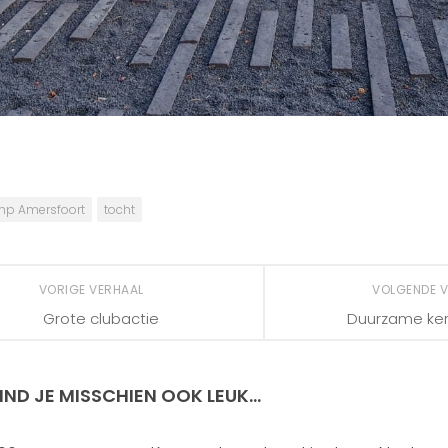
p Amersfoort
tocht
VORIGE VERHAAL
VOLGENDE 
Grote clubactie
Duurzame ke
IND JE MISSCHIEN OOK LEUK...