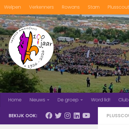
Welpen
Verkenners
Rowans
Stam
Plusscou
Doorgaan naar inhoud
Home
Nieuws
De groep
Word lid!
Clu
BEKIJK OOK:
PLUSSCO