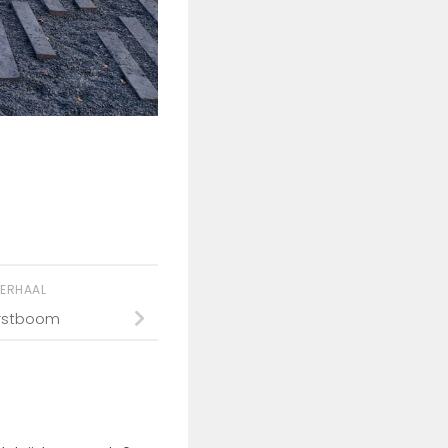
VERHAAL
rstboom