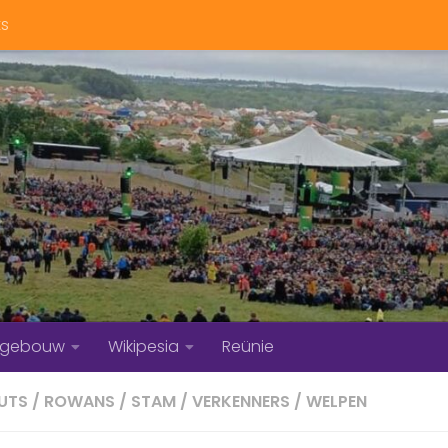
ts
bgebouw
Wikipesia
Reünie
UTS
/
ROWANS
/
STAM
/
VERKENNERS
/
WELPEN