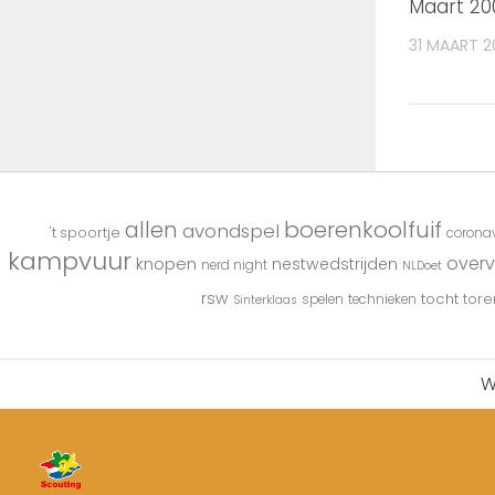
Maart 20
31 MAART 
boerenkoolfuif
allen
avondspel
't spoortje
coronav
kampvuur
overv
knopen
nestwedstrijden
nerd night
NLDoet
rsw
tocht
tore
spelen
technieken
Sinterklaas
W