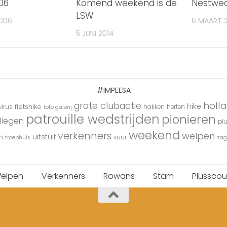
06
Komend weekend is de
Nestwed
LSW
2006
6 MAART 
5 JUNI 2014
#IMPEESA
holl
grote clubactie
hike
fietshike
irus
hakken
herten
foto galerij
patrouille wedstrijden
pionieren
liegen
pl
weekend
verkenners
welpen
uitstuif
n
vuur
troephuis
zag
elpen
Verkenners
Rowans
Stam
Plusscou