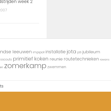
strijden week 2
2007
jota
andse leeuwen
installatie
jubileum
impipoll
joti
primitief koken
reunie
routetechnieken
usscouts
rowans
zomerkamp
zwemmen
en
ts