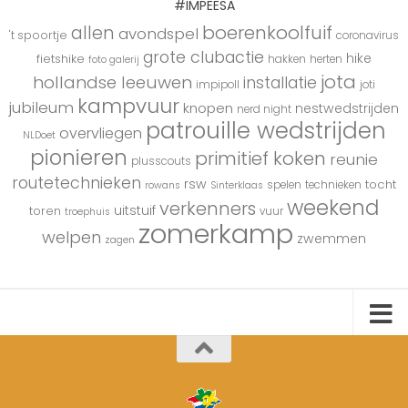
#IMPEESA
boerenkoolfuif
allen
avondspel
't spoortje
coronavirus
grote clubactie
hike
fietshike
hakken
herten
foto galerij
jota
hollandse leeuwen
installatie
impipoll
joti
kampvuur
jubileum
knopen
nestwedstrijden
nerd night
patrouille wedstrijden
overvliegen
NLDoet
pionieren
primitief koken
reunie
plusscouts
routetechnieken
rsw
tocht
spelen
technieken
rowans
Sinterklaas
weekend
verkenners
uitstuif
toren
vuur
troephuis
zomerkamp
welpen
zwemmen
zagen