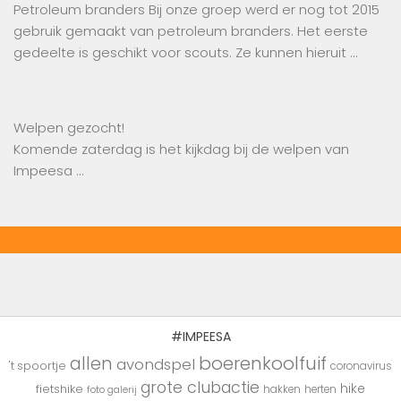
Petroleum branders Bij onze groep werd er nog tot 2015
gebruik gemaakt van petroleum branders. Het eerste
gedeelte is geschikt voor scouts. Ze kunnen hieruit …
Welpen gezocht!
Komende zaterdag is het kijkdag bij de welpen van
Impeesa …
#IMPEESA
boerenkoolfuif
allen
avondspel
't spoortje
coronavirus
grote clubactie
hike
fietshike
hakken
herten
foto galerij