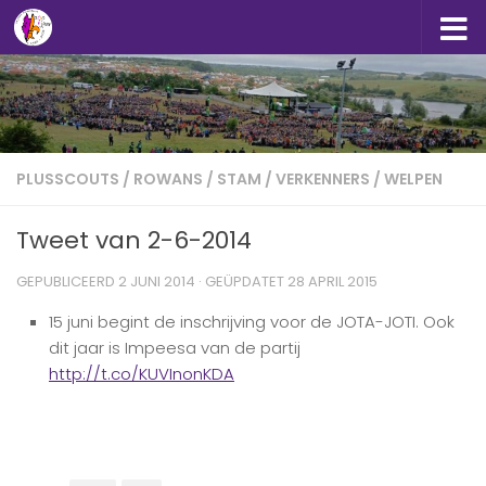
Doorgaan naar inhoud
PLUSSCOUTS
/
ROWANS
/
STAM
/
VERKENNERS
/
WELPEN
Tweet van 2-6-2014
GEPUBLICEERD
2 JUNI 2014
· GEÜPDATET
28 APRIL 2015
15 juni begint de inschrijving voor de JOTA-JOTI. Ook
dit jaar is Impeesa van de partij
http://t.co/KUVInonKDA