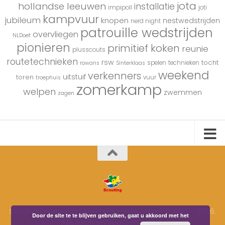
jota
hollandse leeuwen
installatie
impipoll
joti
kampvuur
jubileum
knopen
nestwedstrijden
nerd night
patrouille wedstrijden
overvliegen
NLDoet
pionieren
primitief koken
reunie
plusscouts
routetechnieken
rsw
tocht
spelen
technieken
rowans
Sinterklaas
weekend
verkenners
uitstuif
toren
vuur
troephuis
zomerkamp
welpen
zwemmen
zagen
Scouting Impeesa (Amersfoort/Leusden) © 1996 - 2026.
Door de site te te blijven gebruiken, gaat u akkoord met het
Alle rechten voorbehouden.