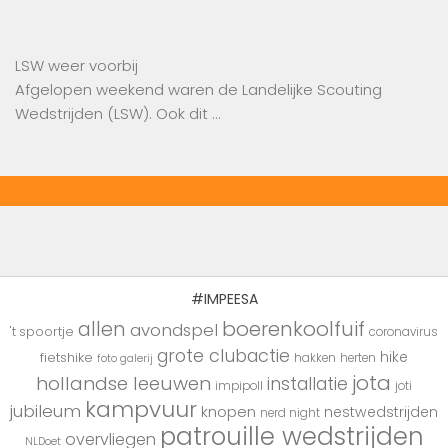
LSW weer voorbij
Afgelopen weekend waren de Landelijke Scouting
Wedstrijden (LSW). Ook dit …
#IMPEESA
boerenkoolfuif
allen
avondspel
't spoortje
coronavirus
grote clubactie
hike
fietshike
hakken
herten
foto galerij
jota
hollandse leeuwen
installatie
impipoll
joti
kampvuur
jubileum
knopen
nestwedstrijden
nerd night
patrouille wedstrijden
overvliegen
NLDoet