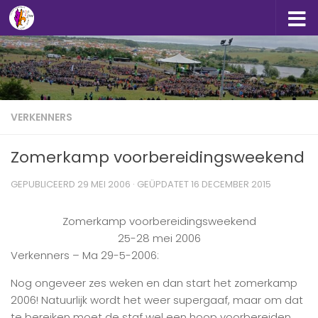
Doorgaan naar inhoud
VERKENNERS
Zomerkamp voorbereidingsweekend
GEPUBLICEERD
29 MEI 2006
· GEÜPDATET
16 DECEMBER 2015
Zomerkamp voorbereidingsweekend
25-28 mei 2006
Verkenners – Ma 29-5-2006:
Nog ongeveer zes weken en dan start het zomerkamp
2006! Natuurlijk wordt het weer supergaaf, maar om dat
te bereiken moet de staf wel een hoop voorbereiden.