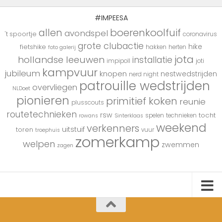
#IMPEESA
boerenkoolfuif
allen
avondspel
't spoortje
coronavirus
grote clubactie
hike
fietshike
hakken
herten
foto galerij
jota
hollandse leeuwen
installatie
impipoll
joti
kampvuur
jubileum
knopen
nestwedstrijden
nerd night
patrouille wedstrijden
overvliegen
NLDoet
pionieren
primitief koken
reunie
plusscouts
routetechnieken
rsw
tocht
spelen
technieken
rowans
Sinterklaas
weekend
verkenners
uitstuif
toren
vuur
troephuis
zomerkamp
welpen
zwemmen
zagen