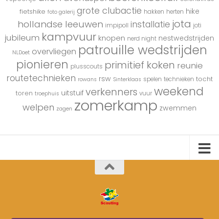
grote clubactie
hike
fietshike
hakken
herten
foto galerij
jota
hollandse leeuwen
installatie
impipoll
joti
kampvuur
jubileum
knopen
nestwedstrijden
nerd night
patrouille wedstrijden
overvliegen
NLDoet
pionieren
primitief koken
reunie
plusscouts
routetechnieken
rsw
tocht
spelen
technieken
rowans
Sinterklaas
weekend
verkenners
uitstuif
toren
vuur
troephuis
zomerkamp
welpen
zwemmen
zagen