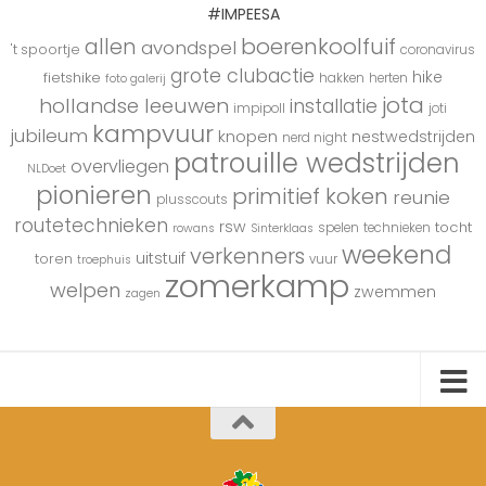
#IMPEESA
boerenkoolfuif
allen
avondspel
't spoortje
coronavirus
grote clubactie
hike
fietshike
hakken
herten
foto galerij
jota
hollandse leeuwen
installatie
impipoll
joti
kampvuur
jubileum
knopen
nestwedstrijden
nerd night
patrouille wedstrijden
overvliegen
NLDoet
pionieren
primitief koken
reunie
plusscouts
routetechnieken
rsw
tocht
spelen
technieken
rowans
Sinterklaas
weekend
verkenners
uitstuif
toren
vuur
troephuis
zomerkamp
welpen
zwemmen
zagen