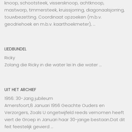
knoop, schootsteek, vissersknoop, achtknoop,
mastworp, timmersteek, kruissjorring, diagonaalsjorring,
touwbezetting. Coordinaat opzoeken (m.b.v.
geodriehoek en m.b.v. kaarthoekmeter), …
LIEDBUNDEL
Ricky
Zolang die Ricky in die water lei In die water …
UIT HET ARCHIEF
1956: 30-Jarig jubileum
Amersfoort,8 Januari 1956 Geachte Ouders en
Verzorgers, Zoals U ongetwijfeld reeds vernomen heeft
viert de Groep in Januari haar 30-jarige bestaan.Dat dit
feit feestelijk gevierd …