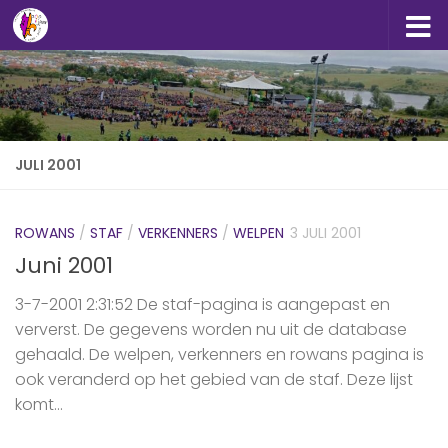
Doorgaan naar inhoud
JULI 2001
ROWANS
/
STAF
/
VERKENNERS
/
WELPEN
3 JULI 2001
Juni 2001
3-7-2001 2:31:52 De staf-pagina is aangepast en
ververst. De gegevens worden nu uit de database
gehaald. De welpen, verkenners en rowans pagina is
ook veranderd op het gebied van de staf. Deze lijst
komt...