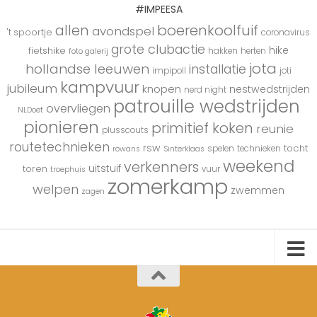
#IMPEESA
boerenkoolfuif
allen
avondspel
't spoortje
coronavirus
grote clubactie
hike
fietshike
hakken
herten
foto galerij
jota
hollandse leeuwen
installatie
impipoll
joti
kampvuur
jubileum
knopen
nestwedstrijden
nerd night
patrouille wedstrijden
overvliegen
NLDoet
pionieren
primitief koken
reunie
plusscouts
routetechnieken
rsw
tocht
spelen
technieken
rowans
Sinterklaas
weekend
verkenners
uitstuif
toren
vuur
troephuis
zomerkamp
welpen
zwemmen
zagen