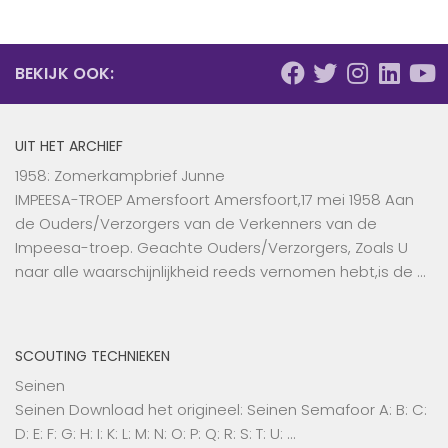
BEKIJK OOK:
UIT HET ARCHIEF
1958: Zomerkampbrief Junne
IMPEESA-TROEP Amersfoort Amersfoort,17 mei 1958 Aan
de Ouders/Verzorgers van de Verkenners van de
Impeesa-troep. Geachte Ouders/Verzorgers, Zoals U
naar alle waarschijnlijkheid reeds vernomen hebt,is de …
SCOUTING TECHNIEKEN
Seinen
Seinen Download het origineel: Seinen Semafoor A: B: C:
D: E: F: G: H: I: K: L: M: N: O: P: Q: R: S: T: U: …