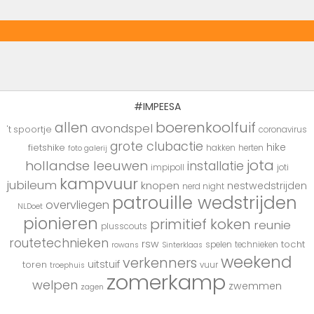
#IMPEESA
boerenkoolfuif
allen
avondspel
't spoortje
coronavirus
grote clubactie
hike
fietshike
hakken
herten
foto galerij
jota
hollandse leeuwen
installatie
impipoll
joti
kampvuur
jubileum
knopen
nestwedstrijden
nerd night
patrouille wedstrijden
overvliegen
NLDoet
pionieren
primitief koken
reunie
plusscouts
routetechnieken
rsw
tocht
spelen
technieken
rowans
Sinterklaas
weekend
verkenners
uitstuif
toren
vuur
troephuis
zomerkamp
welpen
zwemmen
zagen