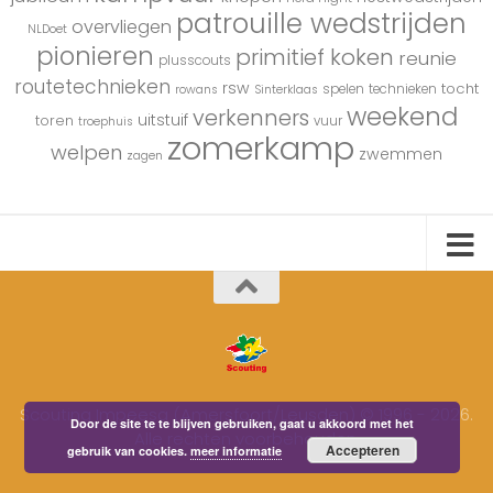
patrouille wedstrijden
overvliegen
NLDoet
pionieren
primitief koken
reunie
plusscouts
routetechnieken
rsw
tocht
spelen
technieken
rowans
Sinterklaas
weekend
verkenners
uitstuif
toren
vuur
troephuis
zomerkamp
welpen
zwemmen
zagen
Scouting Impeesa (Amersfoort/Leusden) © 1996 - 2026.
Door de site te te blijven gebruiken, gaat u akkoord met het
Alle rechten voorbehouden.
Accepteren
gebruik van cookies.
meer informatie