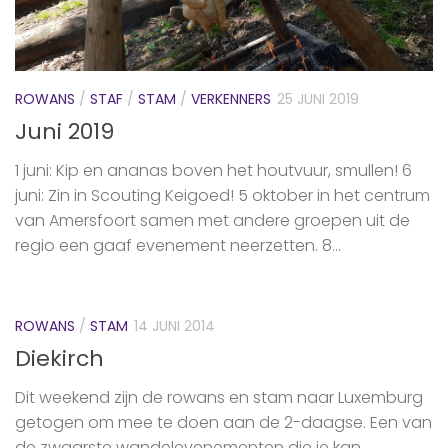
ROWANS
/
STAF
/
STAM
/
VERKENNERS
25 JUNI 2019
Juni 2019
1 juni: Kip en ananas boven het houtvuur, smullen! 6
juni: Zin in Scouting Keigoed! 5 oktober in het centrum
van Amersfoort samen met andere groepen uit de
regio een gaaf evenement neerzetten. 8...
ROWANS
/
STAM
14 JUNI 2014
Diekirch
Dit weekend zijn de rowans en stam naar Luxemburg
getogen om mee te doen aan de 2-daagse. Een van
de zwaarste wandelevenementen die je kan