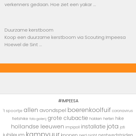
verkenners gedaan. Hoe ziet een yakar …
Duurzame kerstboom
Koop een duurzame kerstboom via Scouting Impeesa
Hoewel de Sint …
#IMPEESA
boerenkoolfuif
allen
avondspel
't spoortje
coronavirus
grote clubactie
hike
fietshike
hakken
herten
foto galerij
jota
hollandse leeuwen
installatie
impipoll
joti
kampvuur
jubileum
knopen
nestwedstrijden
nerd night