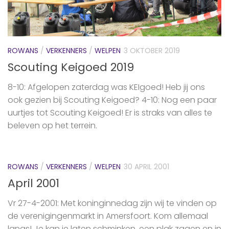
ROWANS
/
VERKENNERS
/
WELPEN
3 OKTOBER 2019
Scouting Keigoed 2019
8-10: Afgelopen zaterdag was KEIgoed! Heb jij ons
ook gezien bij Scouting Keigoed? 4-10: Nog een paar
uurtjes tot Scouting Keigoed! Er is straks van alles te
beleven op het terrein.
ROWANS
/
VERKENNERS
/
WELPEN
30 APRIL 2001
April 2001
Vr 27-4-2001: Met koninginnedag zijn wij te vinden op
de verenigingenmarkt in Amersfoort. Kom allemaal
langs! Je kan je laten schminken, een plak zagen en in