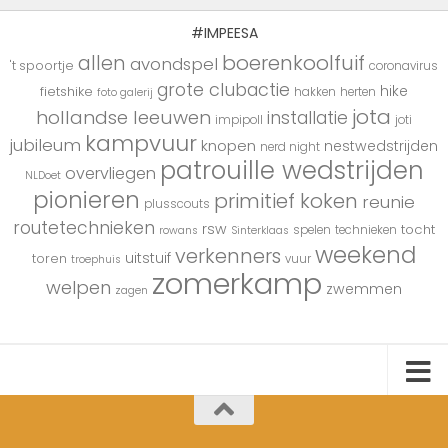
#IMPEESA
boerenkoolfuif
allen
avondspel
't spoortje
coronavirus
grote clubactie
hike
fietshike
hakken
herten
foto galerij
jota
hollandse leeuwen
installatie
impipoll
joti
kampvuur
jubileum
knopen
nestwedstrijden
nerd night
patrouille wedstrijden
overvliegen
NLDoet
pionieren
primitief koken
reunie
plusscouts
routetechnieken
rsw
tocht
spelen
technieken
rowans
Sinterklaas
weekend
verkenners
uitstuif
toren
vuur
troephuis
zomerkamp
welpen
zwemmen
zagen