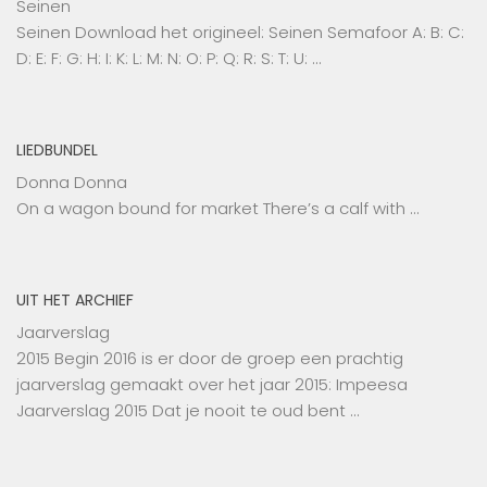
Seinen
Seinen Download het origineel: Seinen Semafoor A: B: C:
D: E: F: G: H: I: K: L: M: N: O: P: Q: R: S: T: U: …
LIEDBUNDEL
Donna Donna
On a wagon bound for market There’s a calf with …
UIT HET ARCHIEF
Jaarverslag
2015 Begin 2016 is er door de groep een prachtig
jaarverslag gemaakt over het jaar 2015: Impeesa
Jaarverslag 2015 Dat je nooit te oud bent …