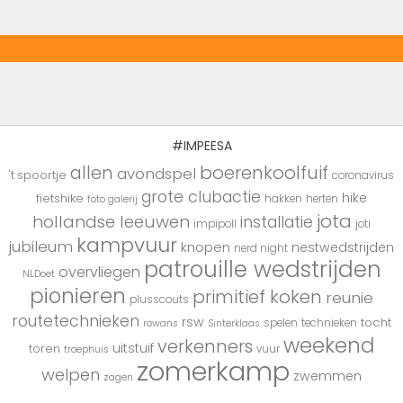
#IMPEESA
boerenkoolfuif
allen
avondspel
't spoortje
coronavirus
grote clubactie
hike
fietshike
hakken
herten
foto galerij
jota
hollandse leeuwen
installatie
impipoll
joti
kampvuur
jubileum
knopen
nestwedstrijden
nerd night
patrouille wedstrijden
overvliegen
NLDoet
pionieren
primitief koken
reunie
plusscouts
routetechnieken
rsw
tocht
spelen
technieken
rowans
Sinterklaas
weekend
verkenners
uitstuif
toren
vuur
troephuis
zomerkamp
welpen
zwemmen
zagen