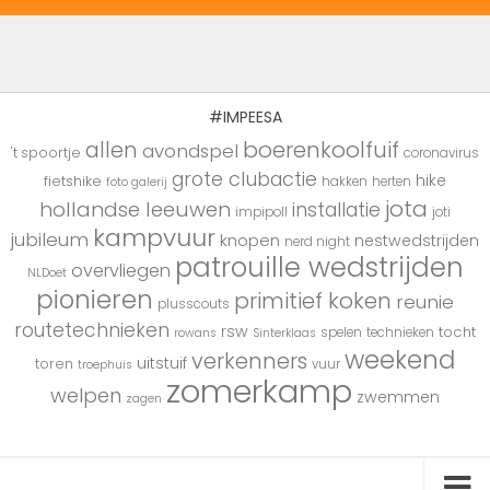
#IMPEESA
boerenkoolfuif
allen
avondspel
't spoortje
coronavirus
grote clubactie
hike
fietshike
hakken
herten
foto galerij
jota
hollandse leeuwen
installatie
impipoll
joti
kampvuur
jubileum
knopen
nestwedstrijden
nerd night
patrouille wedstrijden
overvliegen
NLDoet
pionieren
primitief koken
reunie
plusscouts
routetechnieken
rsw
tocht
spelen
technieken
rowans
Sinterklaas
weekend
verkenners
uitstuif
toren
vuur
troephuis
zomerkamp
welpen
zwemmen
zagen