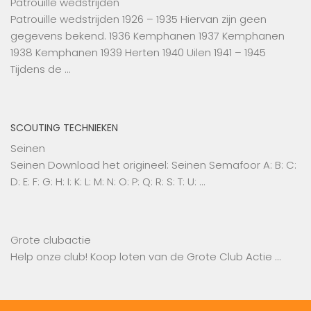
Patrouille wedstrijden
Patrouille wedstrijden 1926 – 1935 Hiervan zijn geen
gegevens bekend. 1936 Kemphanen 1937 Kemphanen
1938 Kemphanen 1939 Herten 1940 Uilen 1941 – 1945
Tijdens de …
SCOUTING TECHNIEKEN
Seinen
Seinen Download het origineel: Seinen Semafoor A: B: C:
D: E: F: G: H: I: K: L: M: N: O: P: Q: R: S: T: U: …
Grote clubactie
Help onze club! Koop loten van de Grote Club Actie …