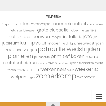
#IMPEESA
boerenkoolfuif
allen
avondspel
't spoortje
coronavirus
grote clubactie
hike
fietshike
hakken
herten
foto galerij
jota
hollandse leeuwen
installatie
impipoll
joti
kampvuur
jubileum
knopen
nestwedstrijden
nerd night
patrouille wedstrijden
overvliegen
NLDoet
pionieren
primitief koken
reunie
plusscouts
routetechnieken
rsw
tocht
spelen
technieken
rowans
Sinterklaas
weekend
verkenners
uitstuif
toren
vuur
troephuis
zomerkamp
welpen
zwemmen
zagen