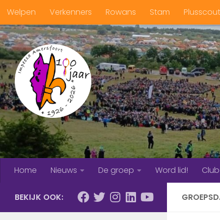
Welpen
Verkenners
Rowans
Stam
Plusscou
Doorgaan naar inhoud
Home
Nieuws
De groep
Word lid!
Clu
BEKIJK OOK:
GROEPSD