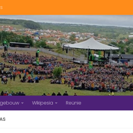
ts
bgebouw
Wikipesia
Reünie
AS