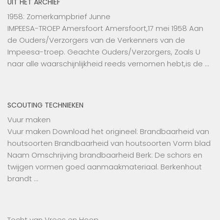
UIT HET ARCHIEF
1958: Zomerkampbrief Junne
IMPEESA-TROEP Amersfoort Amersfoort,17 mei 1958 Aan
de Ouders/Verzorgers van de Verkenners van de
Impeesa-troep. Geachte Ouders/Verzorgers, Zoals U
naar alle waarschijnlijkheid reeds vernomen hebt,is de …
SCOUTING TECHNIEKEN
Vuur maken
Vuur maken Download het origineel: Brandbaarheid van
houtsoorten Brandbaarheid van houtsoorten Vorm blad
Naam Omschrijving brandbaarheid Berk: De schors en
twijgen vormen goed aanmaakmateriaal. Berkenhout
brandt …
Tocht van Vrees en Hoop