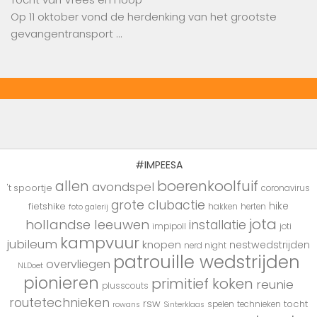
Op 11 oktober vond de herdenking van het grootste
gevangentransport …
#IMPEESA
boerenkoolfuif
allen
avondspel
't spoortje
coronavirus
grote clubactie
hike
fietshike
hakken
herten
foto galerij
jota
hollandse leeuwen
installatie
impipoll
joti
kampvuur
jubileum
knopen
nestwedstrijden
nerd night
patrouille wedstrijden
overvliegen
NLDoet
pionieren
primitief koken
reunie
plusscouts
routetechnieken
rsw
tocht
spelen
technieken
rowans
Sinterklaas