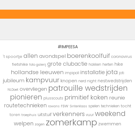
#IMPEESA
boerenkoolfuif
allen
avondspel
't spoortje
coronavirus
grote clubactie
hike
fietshike
hakken
herten
foto galerij
jota
hollandse leeuwen
installatie
impipoll
joti
kampvuur
jubileum
knopen
nestwedstrijden
nerd night
patrouille wedstrijden
overvliegen
NLDoet
pionieren
primitief koken
reunie
plusscouts
routetechnieken
rsw
tocht
spelen
technieken
rowans
Sinterklaas
weekend
verkenners
uitstuif
toren
vuur
troephuis
zomerkamp
welpen
zwemmen
zagen