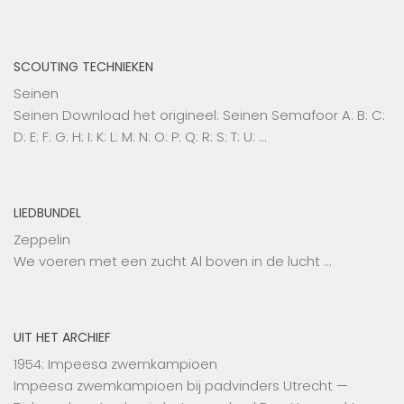
SCOUTING TECHNIEKEN
Seinen
Seinen Download het origineel: Seinen Semafoor A: B: C:
D: E: F: G: H: I: K: L: M: N: O: P: Q: R: S: T: U: …
LIEDBUNDEL
Zeppelin
We voeren met een zucht Al boven in de lucht …
UIT HET ARCHIEF
1954: Impeesa zwemkampioen
Impeesa zwemkampioen bij padvinders Utrecht —