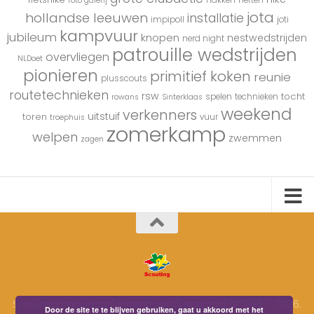
hakken
herten
foto galerij
jota
hollandse leeuwen
installatie
impipoll
joti
kampvuur
jubileum
knopen
nestwedstrijden
nerd night
patrouille wedstrijden
overvliegen
NLDoet
pionieren
primitief koken
reunie
plusscouts
routetechnieken
rsw
tocht
spelen
technieken
rowans
Sinterklaas
weekend
verkenners
uitstuif
toren
vuur
troephuis
zomerkamp
welpen
zwemmen
zagen
Scouting Impeesa (Amersfoort/Leusden) © 1996 - 2026.
Door de site te te blijven gebruiken, gaat u akkoord met het