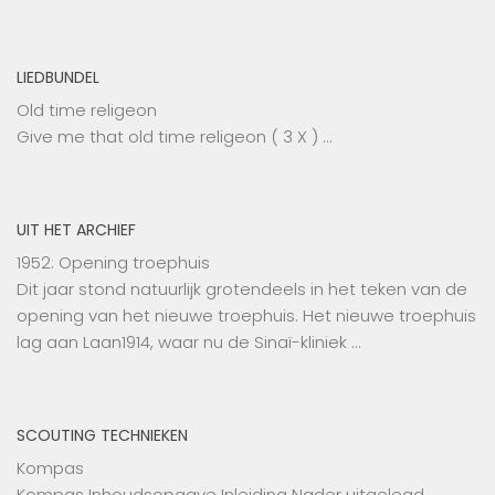
LIEDBUNDEL
Old time religeon
Give me that old time religeon ( 3 X ) …
UIT HET ARCHIEF
1952: Opening troephuis
Dit jaar stond natuurlijk grotendeels in het teken van de
opening van het nieuwe troephuis. Het nieuwe troephuis
lag aan Laan1914, waar nu de Sinaï-kliniek …
SCOUTING TECHNIEKEN
Kompas
Kompas Inhoudsopgave Inleiding Nader uitgelegd