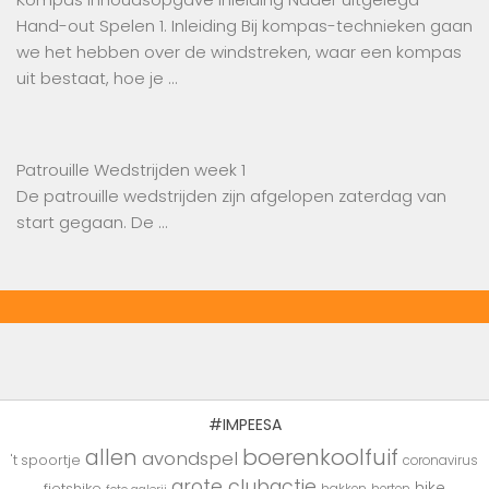
Hand-out Spelen 1. Inleiding Bij kompas-technieken gaan
we het hebben over de windstreken, waar een kompas
uit bestaat, hoe je …
Patrouille Wedstrijden week 1
De patrouille wedstrijden zijn afgelopen zaterdag van
start gegaan. De …
#IMPEESA
boerenkoolfuif
allen
avondspel
't spoortje
coronavirus
grote clubactie
hike
fietshike