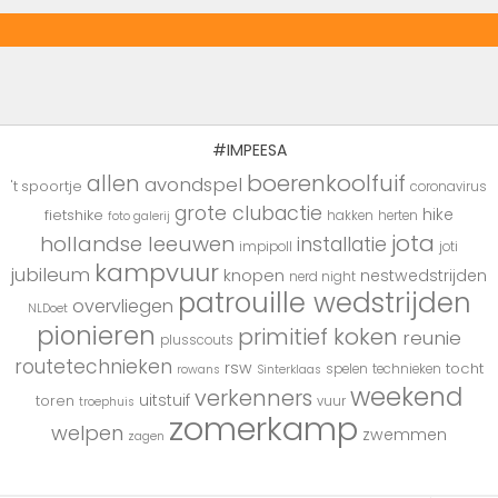
#IMPEESA
boerenkoolfuif
allen
avondspel
't spoortje
coronavirus
grote clubactie
hike
fietshike
hakken
herten
foto galerij
jota
hollandse leeuwen
installatie
impipoll
joti
kampvuur
jubileum
knopen
nestwedstrijden
nerd night
patrouille wedstrijden
overvliegen
NLDoet
pionieren
primitief koken
reunie
plusscouts
routetechnieken
rsw
tocht
spelen
technieken
rowans
Sinterklaas
weekend
verkenners
uitstuif
toren
vuur
troephuis
zomerkamp
welpen
zwemmen
zagen