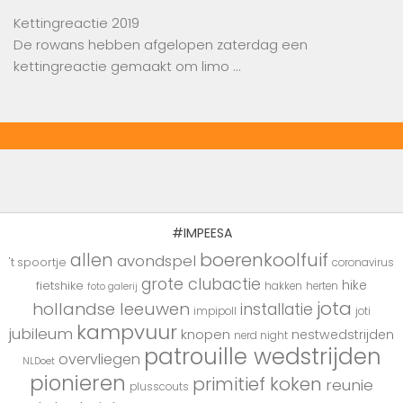
Kettingreactie 2019
De rowans hebben afgelopen zaterdag een
kettingreactie gemaakt om limo …
#IMPEESA
boerenkoolfuif
allen
avondspel
't spoortje
coronavirus
grote clubactie
hike
fietshike
hakken
herten
foto galerij
jota
hollandse leeuwen
installatie
impipoll
joti
kampvuur
jubileum
knopen
nestwedstrijden
nerd night
patrouille wedstrijden
overvliegen
NLDoet
pionieren
primitief koken
reunie
plusscouts