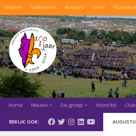
Welpen
Verkenners
Rowans
Stam
Plusscou
Doorgaan naar inhoud
Home
Nieuws
De groep
Word lid!
Clu
BEKIJK OOK:
AUGUSTU