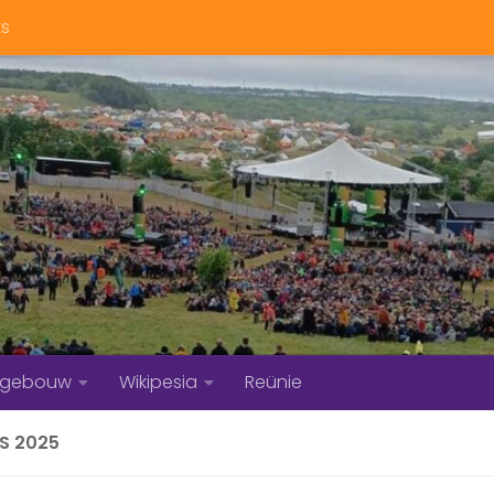
ts
bgebouw
Wikipesia
Reünie
S 2025