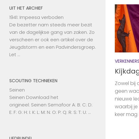
UIT HET ARCHIEF
1941: Impeesa verboden
De bezetter nam steeds meer bezit
van de dagelijkse gang van zaken. Zo
verscheen er ook een artikel over de
Jeugdstorm en een Padvindersgroep.
Let …
VERKENNER
Kijkda
SCOUTING TECHNIEKEN
Zowel bij 
Seinen
geen wacht
Seinen Download het
nieuwe le
origineel: Seinen Semafoor A: B: C: D:
waarbij je
E: F: G: H: I: K: L: M: N: O: P: Q: R: S: T: U: …
keer mag m
LIEDBUNDEL