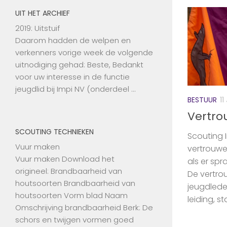
UIT HET ARCHIEF
2019: Uitstuif
Daarom hadden de welpen en
verkenners vorige week de volgende
uitnodiging gehad: Beste, Bedankt
voor uw interesse in de functie
jeugdlid bij Impi NV (onderdeel …
BESTUUR
11
Vertr
SCOUTING TECHNIEKEN
Scouting 
Vuur maken
vertrouwe
Vuur maken Download het
als er sp
origineel: Brandbaarheid van
De vertro
houtsoorten Brandbaarheid van
jeugdlede
houtsoorten Vorm blad Naam
leiding, s
Omschrijving brandbaarheid Berk: De
schors en twijgen vormen goed