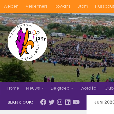
Welpen
Verkenners
Rowans
Stam
Plusscou
Doorgaan naar inhoud
Home
Nieuws
De groep
Word lid!
Clu
BEKIJK OOK:
JUNI 202