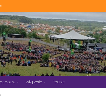
ts
bgebouw
Wikipesia
Reünie
3